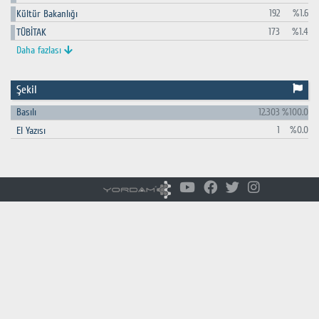
192
%1.6
Kültür Bakanlığı
173
%1.4
TÜBİTAK
Daha fazlası
Şekil
12.303
%100.0
Basılı
1
%0.0
El Yazısı