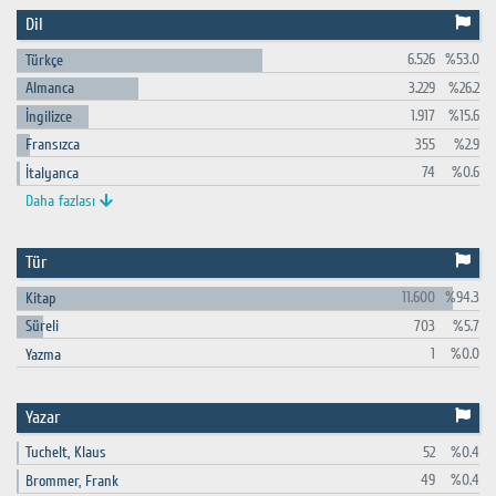
Dil
6.526
%53.0
Türkçe
3.229
%26.2
Almanca
1.917
%15.6
İngilizce
355
%2.9
Fransızca
74
%0.6
İtalyanca
Daha fazlası
Tür
11.600
%94.3
Kitap
703
%5.7
Süreli
1
%0.0
Yazma
Yazar
52
%0.4
Tuchelt, Klaus
49
%0.4
Brommer, Frank