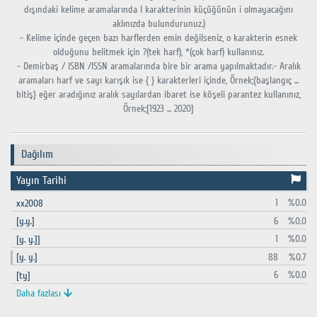
dışındaki kelime aramalarında I karakterinin küçüğünün i olmayacağını
aklınızda bulundurunuz.)
- Kelime içinde geçen bazı harflerden emin değilseniz, o karakterin esnek
olduğunu belitmek için ?(tek harf), *(çok harf) kullanınız.
- Demirbaş / ISBN /ISSN aramalarında bire bir arama yapılmaktadır.- Aralık
aramaları harf ve sayı karışık ise { } karakterleri içinde, Örnek;{başlangıç ...
bitiş} eğer aradığınız aralık sayılardan ibaret ise köşeli parantez kullanınız,
Örnek;[1923 ... 2020]
Dağılım
Yayın Tarihi
1
%0.0
xx2008
6
%0.0
[y.y.]
1
%0.0
[y. y.]]
88
%0.7
[y. y.]
6
%0.0
[ty]
Daha fazlası