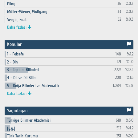
36
%0.3
Pliny
33
%0.3
Müller-Wiener, Wolfgang
32
%0.3
Sezgin, Fuat
Daha fazlası
Konular
148
%1.2
1 - Felsefe
121
%1.0
2 - Din
2.222
%18.1
3 - Toplum Bilimleri
200
%1.6
4 - Dil ve Dil Bilim
1.084
%8.8
5 - Doğa Bilimleri ve Matematik
Daha fazlası
Yayınlayan
618
%5.0
Türkiye Bilimler Akademisi
512
%4.2
[y.y.]
251
%2.0
Türk Tarih Kurumu