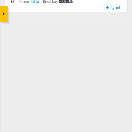
k.1
Durum
Rafta
Demirbaş
0009036
Ayrıntı