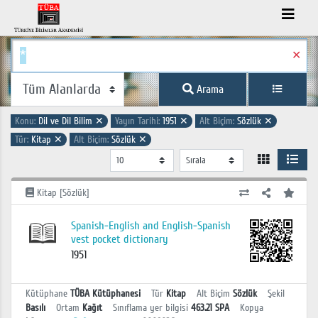
✕
Arama
Konu:
Dil ve Dil Bilim
✕
Yayın Tarihi:
1951
✕
Alt Biçim:
Sözlük
✕
Tür:
Kitap
✕
Alt Biçim:
Sözlük
✕
Kitap [Sözlük]
Spanish-English and English-Spanish
vest pocket dictionary
1951
Kütüphane
TÜBA Kütüphanesi
Tür
Kitap
Alt Biçim
Sözlük
Şekil
Basılı
Ortam
Kağıt
Sınıflama yer bilgisi
463.21 SPA
Kopya