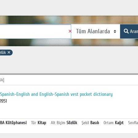
✕
Ara
zlük
✕
ük]
Spanish-English and English-Spanish vest pocket dictionary
1951
BA Kütüphanesi
Tür
Kitap
Alt Biçim
Sözlük
Şekil
Basılı
Ortam
Kağıt
Sınıfl