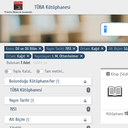
TÜBA Kütüphanesi
Konu:
Dil ve Dil Bilim
✕
Yayın Tarihi:
1951
✕
Ortam:
Kağıt
✕
Alt Biçim:
Sö
Ortam:
Kağıt
✕
Yayınlayan:
I. M. Ottenheimer
✕
Bulunan
:
1
Adet
0.044 sn
Toplu Katalog
Tam metinlerde ara
Kitap [Sözl
Bulunduğu Kütüphane/ler
[1]
TÜBA Kütüphanesi
1
Yayın Tarihi
[1]
1951
1
Kütüphane
TÜ
Alt Biçim
[1]