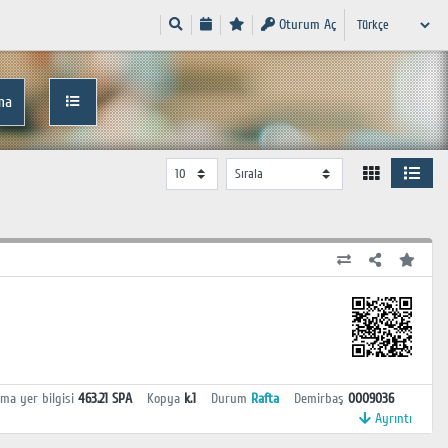
Oturum Aç
ma
ama yer bilgisi
463.21 SPA
Kopya
k.1
Durum
Rafta
Demirbaş
0009036
Ayrıntı