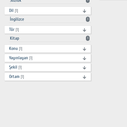
Sözlük
1
Dil
[1]
İngilizce
1
Tür
[1]
Kitap
1
Konu
[1]
Yayınlayan
[1]
Şekil
[1]
Ortam
[1]