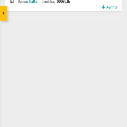
k.1
Durum
Rafta
Demirbaş
0009036
Ayrıntı