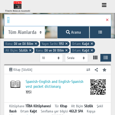
✕
Arama
Konu:
Dil ve Dil Bilim
✕
Yayın Tarihi:
1951
✕
Ortam:
Kağıt
✕
Alt Biçim:
Sözlük
✕
Konu:
Dil ve Dil Bilim
✕
Ortam:
Kağıt
✕
Kitap [Sözlük]
Spanish-English and English-Spanish
vest pocket dictionary
1951
Kütüphane
TÜBA Kütüphanesi
Tür
Kitap
Alt Biçim
Sözlük
Şekil
Basılı
Ortam
Kağıt
Sınıflama yer bilgisi
463.21 SPA
Kopya