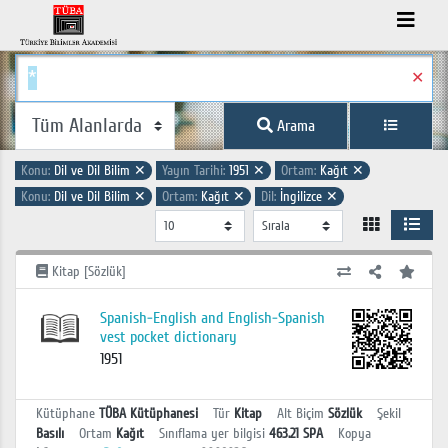
✕
Arama
Konu:
Dil ve Dil Bilim
✕
Yayın Tarihi:
1951
✕
Ortam:
Kağıt
✕
Konu:
Dil ve Dil Bilim
✕
Ortam:
Kağıt
✕
Dil:
İngilizce
✕
Kitap [Sözlük]
Spanish-English and English-Spanish
vest pocket dictionary
1951
Kütüphane
TÜBA Kütüphanesi
Tür
Kitap
Alt Biçim
Sözlük
Şekil
Basılı
Ortam
Kağıt
Sınıflama yer bilgisi
463.21 SPA
Kopya