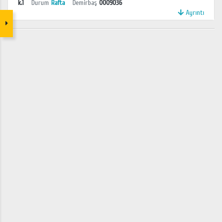
k.1
Durum
Rafta
Demirbaş
0009036
Ayrıntı