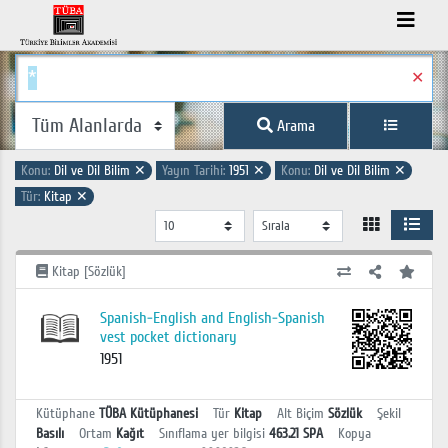
✕
Arama
Konu:
Dil ve Dil Bilim
✕
Yayın Tarihi:
1951
✕
Konu:
Dil ve Dil Bilim
✕
Tür:
Kitap
✕
Kitap [Sözlük]
Spanish-English and English-Spanish
vest pocket dictionary
1951
Kütüphane
TÜBA Kütüphanesi
Tür
Kitap
Alt Biçim
Sözlük
Şekil
Basılı
Ortam
Kağıt
Sınıflama yer bilgisi
463.21 SPA
Kopya