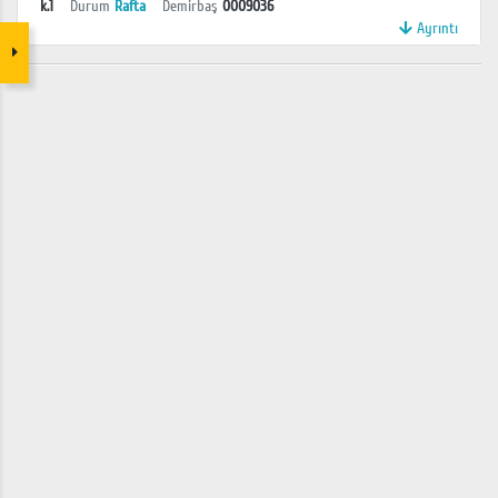
k.1
Durum
Rafta
Demirbaş
0009036
Ayrıntı