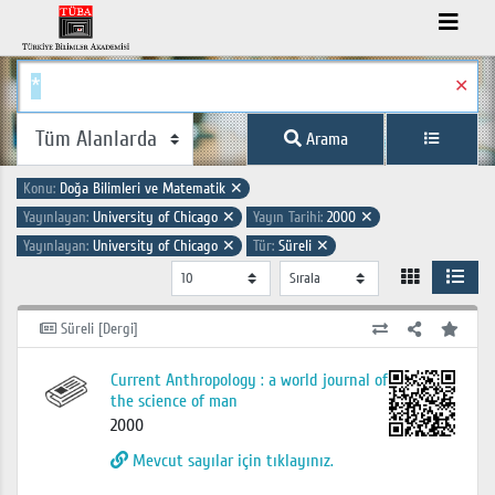
✕
Arama
Konu:
Doğa Bilimleri ve Matematik
✕
Yayınlayan:
University of Chicago
✕
Yayın Tarihi:
2000
✕
Yayınlayan:
University of Chicago
✕
Tür:
Süreli
✕
Süreli [Dergi]
Current Anthropology : a world journal of
the science of man
2000
Mevcut sayılar için tıklayınız.