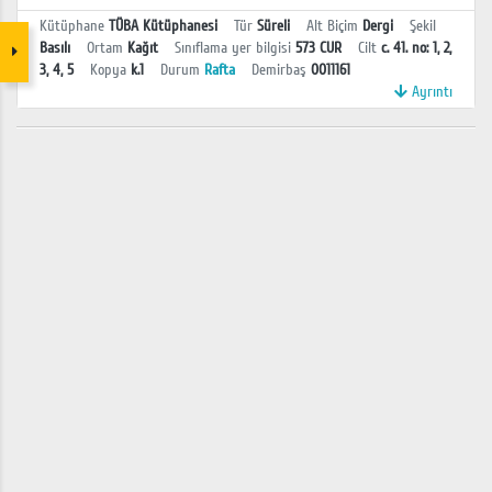
Kütüphane
TÜBA Kütüphanesi
Tür
Süreli
Alt Biçim
Dergi
Şekil
Basılı
Ortam
Kağıt
Sınıflama yer bilgisi
573 CUR
Cilt
c. 41. no: 1, 2,
3, 4, 5
Kopya
k.1
Durum
Rafta
Demirbaş
0011161
Ayrıntı