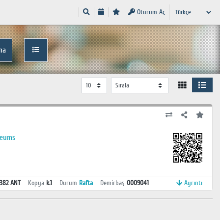
Oturum Aç
ma
seums
.382 ANT
Kopya
k.1
Durum
Rafta
Demirbaş
0009041
Ayrıntı