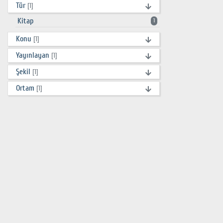
Tür
[1]
Kitap
1
Konu
[1]
Yayınlayan
[1]
Şekil
[1]
Ortam
[1]