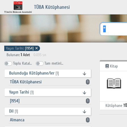
TÜBA Kütüphanesi
Yayın Tarihi:
[1954]
✕
Bulunan
:
1
Adet
0.035 sn
Toplu Katalog
Tam metinlerde ara
Kitap
Bulunduğu Kütüphane/ler
[1]
TÜBA Kütüphanesi
1
Yayın Tarihi
[1]
[1954]
1
Kütüphane
TÜ
Dil
[1]
Almanca
1