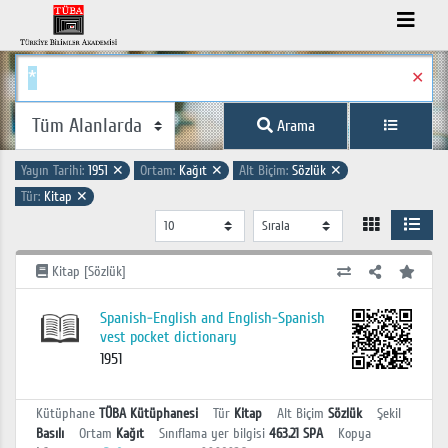
✕
Arama
Yayın Tarihi:
1951
✕
Ortam:
Kağıt
✕
Alt Biçim:
Sözlük
✕
Tür:
Kitap
✕
Kitap [Sözlük]
Spanish-English and English-Spanish
vest pocket dictionary
1951
Kütüphane
TÜBA Kütüphanesi
Tür
Kitap
Alt Biçim
Sözlük
Şekil
Basılı
Ortam
Kağıt
Sınıflama yer bilgisi
463.21 SPA
Kopya