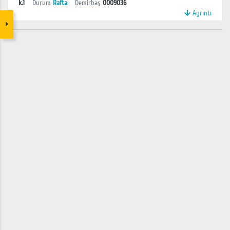
k.1
Durum
Rafta
Demirbaş
0009036
Ayrıntı