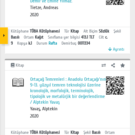
Demir ve Emine Yılmaz.
Tietze, Andreas
2020
Kütüphane
TÜBA Kütüphanesi
Tür
Kitap
Alt Biçim
Sözlük
Şekil
Basılı
Ortam
Kağıt
Sınıflama yer bilgisi
413.1 TI.T
Cilt
c.
9
Kopya
k.1
Durum
Rafta
Demirbaş
0011334
Ayrıntı
Kitap
Ortaçağ Temrenleri : Anadolu Ortaçağı’nın
9-13. yüzyıl temren teknolojisi üzerine
kronolojik, morfolojik, terminolojik,
tipolojik ve metalürjik bir değerlendirme
/ Alptekin Yavaş
Yavaş, Alptekin
2020
Kütüphane
TÜBA Kütüphanesi
Tür
Kitap
Şekil
Basılı
Ortam