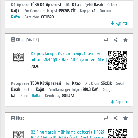
Kütüphane
TÜBA Kütüphanesi
Tür
Kitap
Şekil
Basılı
Ortam
Kağıt
Sınıflama yer bilgisi
939.263 CİT
Kopya
k.1
Durum
Rafta
Demirbaş
0011370
Ayrıntı
Kitap [Sözlük]
Kaynaklarıyla Osmanlı coğrafyası yer
adları sözlüğü / Haz. Ali Coşkun ve [öte..].
2020
Kütüphane
TÜBA Kütüphanesi
Tür
Kitap
Alt Biçim
Sözlük
Şekil
Basılı
Ortam
Kağıt
Sınıflama yer bilgisi
910.3 KAY
Kopya
k.1
Durum
Rafta
Demirbaş
0011372
Ayrıntı
Kitap
82-1 numaralı mühimme defteri (H. 1027-