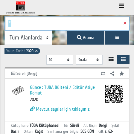
✕
Arama
Yayın Tarihi:
2020
✕
Süreli [Dergi]
Günce : TÜBA Bülteni / Editör Asiye
Komut
2020
Mevcut sayılar için tıklayınız.
Kütüphane
TÜBA Kütüphanesi
Tür
Süreli
Alt Biçim
Dergi
Şekil
Basılı
Ortam
Kağıt
Sınıflama yer bilgisi
505 GÜN
Cilt
s. 62-