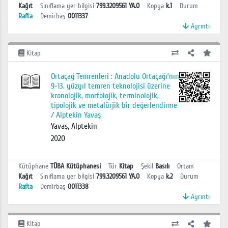
Kağıt
Sınıflama yer bilgisi
799.3209561 YA.O
Kopya
k.1
Durum
Rafta
Demirbaş
0011337
Ayrıntı
Kitap
Ortaçağ Temrenleri : Anadolu Ortaçağı’nın
9-13. yüzyıl temren teknolojisi üzerine
kronolojik, morfolojik, terminolojik,
tipolojik ve metalürjik bir değerlendirme
/ Alptekin Yavaş
Yavaş, Alptekin
2020
Kütüphane
TÜBA Kütüphanesi
Tür
Kitap
Şekil
Basılı
Ortam
Kağıt
Sınıflama yer bilgisi
799.3209561 YA.O
Kopya
k.2
Durum
Rafta
Demirbaş
0011338
Ayrıntı
Kitap