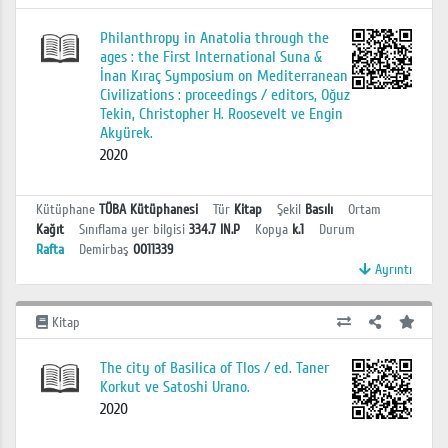
Philanthropy in Anatolia through the
ages : the First International Suna &
İnan Kıraç Symposium on Mediterranean
Civilizations : proceedings / editors, Oğuz
Tekin, Christopher H. Roosevelt ve Engin
Akyürek.
2020
Kütüphane
TÜBA Kütüphanesi
Tür
Kitap
Şekil
Basılı
Ortam
Kağıt
Sınıflama yer bilgisi
334.7 IN.P
Kopya
k.1
Durum
Rafta
Demirbaş
0011339
Ayrıntı
Kitap
The city of Basilica of Tlos / ed. Taner
Korkut ve Satoshi Urano.
2020