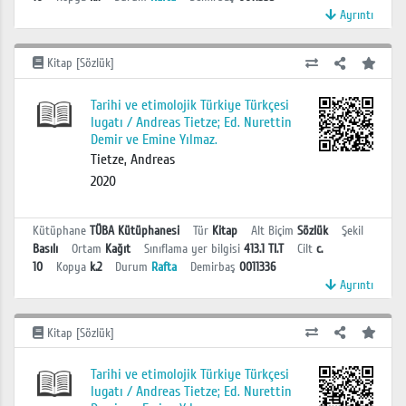
Ayrıntı
Kitap [Sözlük]
Tarihi ve etimolojik Türkiye Türkçesi
lugatı / Andreas Tietze; Ed. Nurettin
Demir ve Emine Yılmaz.
Tietze, Andreas
2020
Kütüphane
TÜBA Kütüphanesi
Tür
Kitap
Alt Biçim
Sözlük
Şekil
Basılı
Ortam
Kağıt
Sınıflama yer bilgisi
413.1 TI.T
Cilt
c.
10
Kopya
k.2
Durum
Rafta
Demirbaş
0011336
Ayrıntı
Kitap [Sözlük]
Tarihi ve etimolojik Türkiye Türkçesi
lugatı / Andreas Tietze; Ed. Nurettin