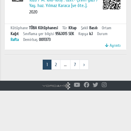
1028 / M. 1618-1619) : Özet- Çeviri yazı /
Yay. haz. Yılmaz Karaca [ve öte..].
2020
Kütüphane
TÜBA Kütüphanesi
Tür
Kitap
Şekil
Basılı
Ortam
Kağıt
Sınıflama yer bilgisi
956.1015 SEK
Kopya
k.1
Durum
Rafta
Demirbaş
0011373
Ayrıntı
1
2
...
7
›