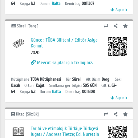
64
Kopya
k.1
Durum
Rafta
Demirbaş
0011307
Ayrıntı
Süreli [Dergi]
Günce : TÜBA Bülteni / Editör Asiye
Komut
2020
Mevcut sayılar için tıklayınız.
Kütüphane
TÜBA Kütüphanesi
Tür
Süreli
Alt Biçim
Dergi
Şekil
Basılı
Ortam
Kağıt
Sınıflama yer bilgisi
505 GÜN
Cilt
s. 62-
64
Kopya
k.2
Durum
Rafta
Demirbaş
0011308
Ayrıntı
Kitap [Sözlük]
Tarihi ve etimolojik Türkiye Türkçesi
lugatı / Andreas Tietze; Ed. Nurettin