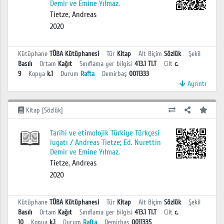
Demir ve Emine Yılmaz.
Tietze, Andreas
2020
Kütüphane
TÜBA Kütüphanesi
Tür
Kitap
Alt Biçim
Sözlük
Şekil
Basılı
Ortam
Kağıt
Sınıflama yer bilgisi
413.1 TI.T
Cilt
c.
9
Kopya
k.1
Durum
Rafta
Demirbaş
0011333
Ayrıntı
Kitap [Sözlük]
Tarihi ve etimolojik Türkiye Türkçesi
lugatı / Andreas Tietze; Ed. Nurettin
Demir ve Emine Yılmaz.
Tietze, Andreas
2020
Kütüphane
TÜBA Kütüphanesi
Tür
Kitap
Alt Biçim
Sözlük
Şekil
Basılı
Ortam
Kağıt
Sınıflama yer bilgisi
413.1 TI.T
Cilt
c.
10
Kopya
k.1
Durum
Rafta
Demirbaş
0011335