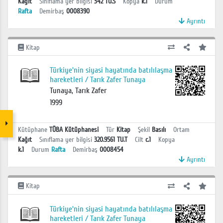
Kağıt
Sınıflama yer bilgisi
342 TU.S
Kopya
k.1
Durum
Rafta
Demirbaş
0008390
Ayrıntı
Kitap
Türkiye'nin siyasi hayatında batılılaşma
hareketleri / Tarık Zafer Tunaya
Tunaya, Tarık Zafer
1999
Kütüphane
TÜBA Kütüphanesi
Tür
Kitap
Şekil
Basılı
Ortam
Kağıt
Sınıflama yer bilgisi
320.9561 TU.T
Cilt
c.1
Kopya
k.1
Durum
Rafta
Demirbaş
0008454
Ayrıntı
Kitap
Türkiye'nin siyasi hayatında batılılaşma
hareketleri / Tarık Zafer Tunaya