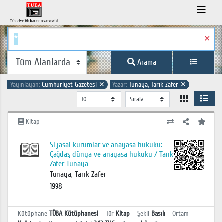
✕
Arama
Yayınlayan:
Cumhuriyet Gazetesi
✕
Yazar:
Tunaya, Tarık Zafer
✕
Kitap
Siyasal kurumlar ve anayasa hukuku:
Çağdaş dünya ve anayasa hukuku / Tarık
Zafer Tunaya
Tunaya, Tarık Zafer
1998
Kütüphane
TÜBA Kütüphanesi
Tür
Kitap
Şekil
Basılı
Ortam