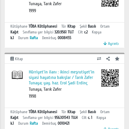
Tunaya, Tarık Zafer
1999
Kütüphane
TÜBA Kütüphanesi
Tür
Kitap
Şekil
Basılı
Ortam
Kağıt
Sınıflama yer bilgisi
320.9561 TU.T
Cilt
c.2
Kopya
k.1
Durum
Rafta
Demirbaş
0008455
Ayrıntı
Kitap
Hürriyet'in ilanı : ikinci meşrutiyet'in
siyasi hayatına bakışlar / Tarık Zafer
Tunaya; yay. haz. Erol Şadi Erdinç
Tunaya, Tarık Zafer
1998
Kütüphane
TÜBA Kütüphanesi
Tür
Kitap
Şekil
Basılı
Ortam
Kağıt
Sınıflama yer bilgisi
956.101543 TU.H
Cilt
c. 1
Kopya
k.1
Durum
Rafta
Demirbaş
0010421