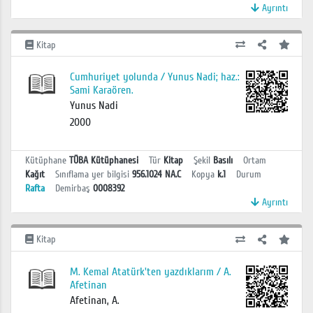
Ayrıntı
Kitap
Cumhuriyet yolunda / Yunus Nadi; haz.:
Sami Karaören.
Yunus Nadi
2000
Kütüphane
TÜBA Kütüphanesi
Tür
Kitap
Şekil
Basılı
Ortam
Kağıt
Sınıflama yer bilgisi
956.1024 NA.C
Kopya
k.1
Durum
Rafta
Demirbaş
0008392
Ayrıntı
Kitap
M. Kemal Atatürk'ten yazdıklarım / A.
Afetinan
Afetinan, A.