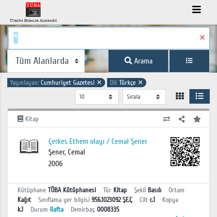
✕
Arama
Yayınlayan:
Cumhuriyet Gazetesi
✕
Dil:
Türkçe
✕
Kitap
Çerkes Ethem olayı / Cemal Şener
Şener, Cemal
2006
Kütüphane
TÜBA Kütüphanesi
Tür
Kitap
Şekil
Basılı
Ortam
Kağıt
Sınıflama yer bilgisi
956.1023092 ŞE.Ç
Cilt
c.1
Kopya
k.1
Durum
Rafta
Demirbaş
0008335