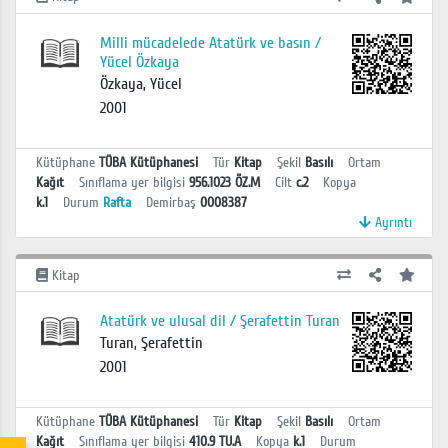
Milli mücadelede Atatürk ve basın /
Yücel Özkaya
Özkaya, Yücel
2001
Kütüphane
TÜBA Kütüphanesi
Tür
Kitap
Şekil
Basılı
Ortam
Kağıt
Sınıflama yer bilgisi
956.1023 ÖZ.M
Cilt
c.2
Kopya
k.1
Durum
Rafta
Demirbaş
0008387
Ayrıntı
Kitap
Atatürk ve ulusal dil / Şerafettin Turan
Turan, Şerafettin
2001
Kütüphane
TÜBA Kütüphanesi
Tür
Kitap
Şekil
Basılı
Ortam
Kağıt
Sınıflama yer bilgisi
410.9 TU.A
Kopya
k.1
Durum