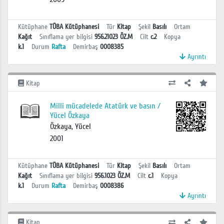
Kütüphane
TÜBA Kütüphanesi
Tür
Kitap
Şekil
Basılı
Ortam
Kağıt
Sınıflama yer bilgisi
956.21023 ÖZ.M
Cilt
c.2
Kopya
k.1
Durum
Rafta
Demirbaş
0008385
Ayrıntı
Kitap
Milli mücadelede Atatürk ve basın /
Yücel Özkaya
Özkaya, Yücel
2001
Kütüphane
TÜBA Kütüphanesi
Tür
Kitap
Şekil
Basılı
Ortam
Kağıt
Sınıflama yer bilgisi
956.1023 ÖZ.M
Cilt
c.1
Kopya
k.1
Durum
Rafta
Demirbaş
0008386
Ayrıntı
Kitap