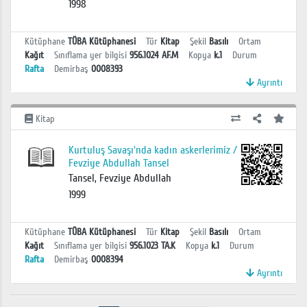
1998
Kütüphane
TÜBA Kütüphanesi
Tür
Kitap
Şekil
Basılı
Ortam
Kağıt
Sınıflama yer bilgisi
956.1024 AF.M
Kopya
k.1
Durum
Rafta
Demirbaş
0008393
Ayrıntı
Kitap
Kurtuluş Savaşı'nda kadın askerlerimiz /
Fevziye Abdullah Tansel
Tansel, Fevziye Abdullah
1999
Kütüphane
TÜBA Kütüphanesi
Tür
Kitap
Şekil
Basılı
Ortam
Kağıt
Sınıflama yer bilgisi
956.1023 TA.K
Kopya
k.1
Durum
Rafta
Demirbaş
0008394
Ayrıntı