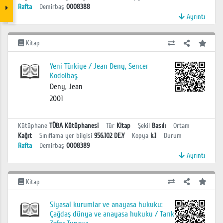
Rafta
Demirbaş
0008388
Ayrıntı
Kitap
Yeni Türkiye / Jean Deny, Sencer
Kodolbaş.
Deny, Jean
2001
Kütüphane
TÜBA Kütüphanesi
Tür
Kitap
Şekil
Basılı
Ortam
Kağıt
Sınıflama yer bilgisi
956.102 DE.Y
Kopya
k.1
Durum
Rafta
Demirbaş
0008389
Ayrıntı
Kitap
Siyasal kurumlar ve anayasa hukuku:
Çağdaş dünya ve anayasa hukuku / Tarık