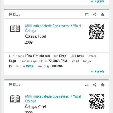
Ayrıntı
Kitap
Milli mücadelede Ege çevresi / Yücel
Özkaya
Özkaya, Yücel
2009
Kütüphane
TÜBA Kütüphanesi
Tür
Kitap
Şekil
Basılı
Ortam
Kağıt
Sınıflama yer bilgisi
956.21023 ÖZ.M
Cilt
c.1
Kopya
k.1
Durum
Rafta
Demirbaş
0008384
Ayrıntı
Kitap
Milli mücadelede Ege çevresi / Yücel
Özkaya
Özkaya, Yücel
2009