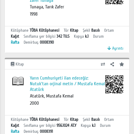
Zafer Tunaya
Tunaya, Tarık Zafer
1998
Kütüphane
TÜBA Kütüphanesi
Tür
Kitap
Şekil
Basılı
Ortam
Kağıt
Sınıflama yer bilgisi
342 TU.S
Kopya
k.1
Durum
Rafta
Demirbaş
0008390
Ayrıntı
Kitap
Yarın Cumhuriyeti ilan edeceğiz:
Nutuk'tan orjinal metin / Mustafa Kemal
Atatürk
Atatürk, Mustafa Kemal
2000
Kütüphane
TÜBA Kütüphanesi
Tür
Kitap
Şekil
Basılı
Ortam
Kağıt
Sınıflama yer bilgisi
956.1024 AT.Y
Kopya
k.1
Durum
Rafta
Demirbaş
0008391