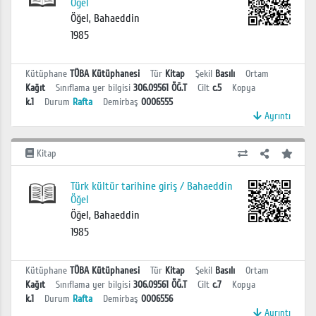
Öğel
Öğel, Bahaeddin
1985
Kütüphane
TÜBA Kütüphanesi
Tür
Kitap
Şekil
Basılı
Ortam
Kağıt
Sınıflama yer bilgisi
306.09561 ÖĞ.T
Cilt
c.5
Kopya
k.1
Durum
Rafta
Demirbaş
0006555
Ayrıntı
Kitap
Türk kültür tarihine giriş / Bahaeddin
Öğel
Öğel, Bahaeddin
1985
Kütüphane
TÜBA Kütüphanesi
Tür
Kitap
Şekil
Basılı
Ortam
Kağıt
Sınıflama yer bilgisi
306.09561 ÖĞ.T
Cilt
c.7
Kopya
k.1
Durum
Rafta
Demirbaş
0006556
Ayrıntı