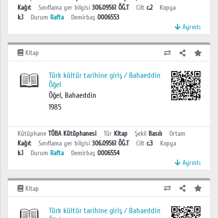
Kağıt
Sınıflama yer bilgisi
306.09561 ÖĞ.T
Cilt
c.2
Kopya
k.1
Durum
Rafta
Demirbaş
0006553
Ayrıntı
Kitap
Türk kültür tarihine giriş / Bahaeddin
Öğel
Öğel, Bahaeddin
1985
Kütüphane
TÜBA Kütüphanesi
Tür
Kitap
Şekil
Basılı
Ortam
Kağıt
Sınıflama yer bilgisi
306.09561 ÖĞ.T
Cilt
c.3
Kopya
k.1
Durum
Rafta
Demirbaş
0006554
Ayrıntı
Kitap
Türk kültür tarihine giriş / Bahaeddin