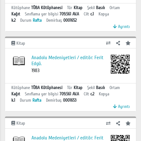
Kütüphane
TÜBA Kütüphanesi
Tür
Kitap
Şekil
Basılı
Ortam
Kağıt
Sınıflama yer bilgisi
709.561 AV.A
Cilt
c.1
Kopya
k.2
Durum
Rafta
Demirbaş
0001652
Ayrıntı
Kitap
Anadolu Medeniyetleri / editör: Ferit
Edgü.
1983
Kütüphane
TÜBA Kütüphanesi
Tür
Kitap
Şekil
Basılı
Ortam
Kağıt
Sınıflama yer bilgisi
709.561 AV.A
Cilt
c.2
Kopya
k.1
Durum
Rafta
Demirbaş
0001653
Ayrıntı
Kitap
Anadolu Medeniyetleri / editör: Ferit