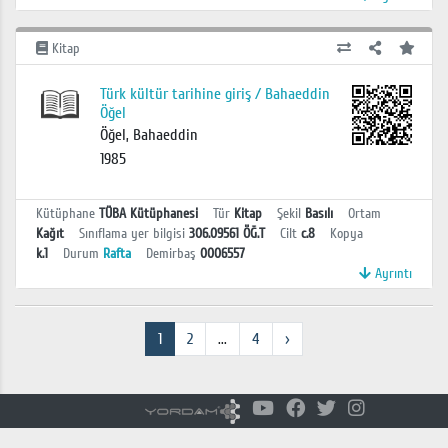
Kitap
Türk kültür tarihine giriş / Bahaeddin
Öğel
Öğel, Bahaeddin
1985
Kütüphane
TÜBA Kütüphanesi
Tür
Kitap
Şekil
Basılı
Ortam
Kağıt
Sınıflama yer bilgisi
306.09561 ÖĞ.T
Cilt
c.8
Kopya
k.1
Durum
Rafta
Demirbaş
0006557
Ayrıntı
1
2
...
4
›