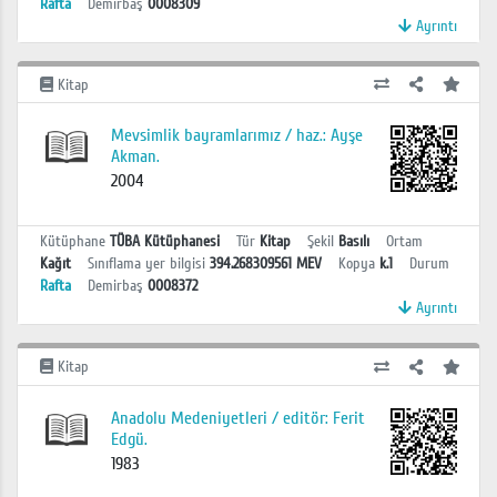
Rafta
Demirbaş
0008309
Ayrıntı
Kitap
Mevsimlik bayramlarımız / haz.: Ayşe
Akman.
2004
Kütüphane
TÜBA Kütüphanesi
Tür
Kitap
Şekil
Basılı
Ortam
Kağıt
Sınıflama yer bilgisi
394.268309561 MEV
Kopya
k.1
Durum
Rafta
Demirbaş
0008372
Ayrıntı
Kitap
Anadolu Medeniyetleri / editör: Ferit
Edgü.
1983