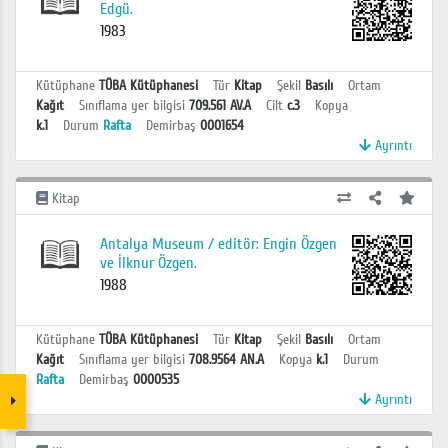
Edgü.
1983
Kütüphane
TÜBA Kütüphanesi
Tür
Kitap
Şekil
Basılı
Ortam
Kağıt
Sınıflama yer bilgisi
709.561 AV.A
Cilt
c.3
Kopya
k.1
Durum
Rafta
Demirbaş
0001654
Ayrıntı
Kitap
Antalya Museum / editör: Engin Özgen
ve İlknur Özgen.
1988
Kütüphane
TÜBA Kütüphanesi
Tür
Kitap
Şekil
Basılı
Ortam
Kağıt
Sınıflama yer bilgisi
708.9564 AN.A
Kopya
k.1
Durum
Rafta
Demirbaş
0000535
Ayrıntı