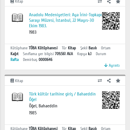
Kitap
Anadolu Medeniyetleri: Aya İrini-Topkapı
Sarayı Müzesi, İstanbul, 22 Mayıs-30
Ekim 1983.
1983
Kütüphane
TÜBA Kütüphanesi
Tür
Kitap
Şekil
Basılı
Ortam
Kağıt
Sınıflama yer bilgisi
709.561 AV.A
Kopya
k.1
Durum
Rafta
Demirbaş
0000646
Ayrıntı
Kitap
Türk kültür tarihine giriş / Bahaeddin
Öğel
Öğel, Bahaeddin
1985
Kütüphane
TÜBA Kütüphanesi
Tür
Kitap
Şekil
Basılı
Ortam