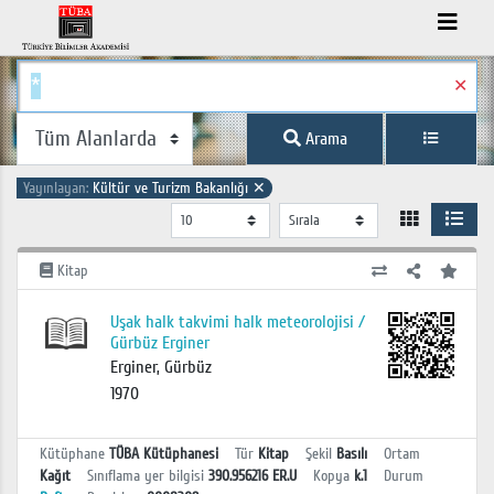
✕
Arama
Yayınlayan:
Kültür ve Turizm Bakanlığı
✕
Kitap
Uşak halk takvimi halk meteorolojisi /
Gürbüz Erginer
Erginer, Gürbüz
1970
Kütüphane
TÜBA Kütüphanesi
Tür
Kitap
Şekil
Basılı
Ortam
Kağıt
Sınıflama yer bilgisi
390.956216 ER.U
Kopya
k.1
Durum