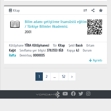
Kitap
Bilim adamı yetiştirme lisansüstü eğitim
/ Türkiye Bilimler Akademisi.
2001
Kütüphane
TÜBA Kütüphanesi
Tür
Kitap
Şekil
Basılı
Ortam
Kağıt
Sınıflama yer bilgisi
378.1553 Bİ.B
Kopya
k.1
Durum
Rafta
Demirbaş
0000035
Ayrıntı
1
2
...
52
›