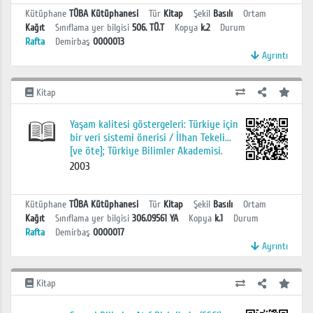
Kütüphane
TÜBA Kütüphanesi
Tür
Kitap
Şekil
Basılı
Ortam
Kağıt
Sınıflama yer bilgisi
506. TÜ.T
Kopya
k.2
Durum
Rafta
Demirbaş
0000013
Ayrıntı
Kitap
Yaşam kalitesi göstergeleri: Türkiye için
bir veri sistemi önerisi / İlhan Tekeli...
[ve öte]; Türkiye Bilimler Akademisi.
2003
Kütüphane
TÜBA Kütüphanesi
Tür
Kitap
Şekil
Basılı
Ortam
Kağıt
Sınıflama yer bilgisi
306.09561 YA
Kopya
k.1
Durum
Rafta
Demirbaş
0000017
Ayrıntı
Kitap