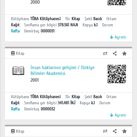
2000
Kütüphane
TÜBA Kütüphanesi
Tür
Kitap
Şekil
Basılı
Ortam
Kağıt
Sınıflama yer bilgisi
378.561 NA.N
Kopya
k.1
Durum
Rafta
Demirbaş
0000031
Ayrıntı
Kitap
İnsan haklarının gelişimi / Türkiye
Bilimler Akademisi.
2001
Kütüphane
TÜBA Kütüphanesi
Tür
Kitap
Şekil
Basılı
Ortam
Kağıt
Sınıflama yer bilgisi
341.481 İN.İ
Kopya
k.1
Durum
Rafta
Demirbaş
0000032
Ayrıntı
Kitap