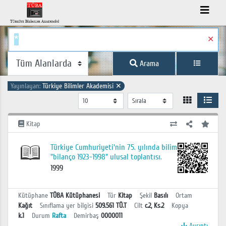
✕
Arama
Yayınlayan:
Türkiye Bilimler Akademisi
✕
Kitap
Türkiye Cumhuriyeti'nin 75. yılında bilim
"bilanço 1923-1998" ulusal toplantısı.
1999
Kütüphane
TÜBA Kütüphanesi
Tür
Kitap
Şekil
Basılı
Ortam
Kağıt
Sınıflama yer bilgisi
509.561 TÜ.T
Cilt
c.2, Ks.2
Kopya
k.1
Durum
Rafta
Demirbaş
0000011
Ayrıntı