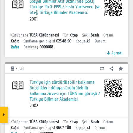
Sosyal Bilimler Atıf Dizini'nde (SSCI)
Türkiye 1970-1999 / Ersin Yurtsever...[ve
öte]; Türkiye Bilimler Akademisi.
2001
Kütüphane
TÜBA Kütüphanesi
Tür
Kitap
Şekil
Basılı
Ortam
Kağıt
Sınıflama yer bilgisi
025.48 SO
Kopya
k.1
Durum
Rafta
Demirbaş
0000018
Ayrıntı
Kitap
Türkiye için sürdürülebilir kalkınma
öncelikleri: dünya sürdürülebilir
kalkınma zirvesi için TÜBA'nın görüşü /
Türkiye Bilimler Akademisi.
2002
Kütüphane
TÜBA Kütüphanesi
Tür
Kitap
Şekil
Basılı
Ortam
Kağıt
Sınıflama yer bilgisi
363.7 TÜR
Kopya
k.1
Durum