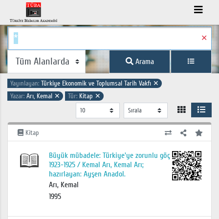
✕
Arama
Yayınlayan:
Türkiye Ekonomik ve Toplumsal Tarih Vakfı
✕
Yazar:
Arı, Kemal
✕
Tür:
Kitap
✕
Kitap
Büyük mübadele: Türkiye'ye zorunlu göç
1923-1925 / Kemal Arı, Kemal Arı;
hazırlayan: Ayşen Anadol.
Arı, Kemal
1995