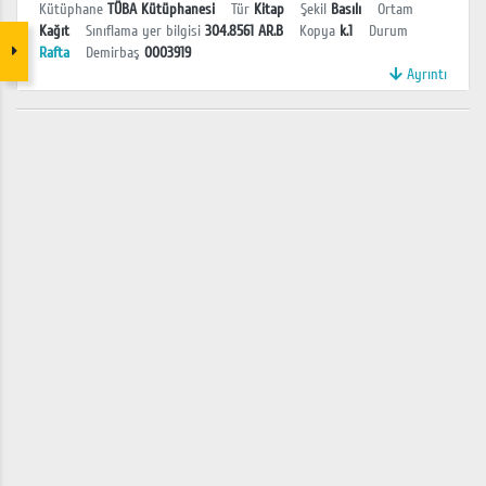
Kütüphane
TÜBA Kütüphanesi
Tür
Kitap
Şekil
Basılı
Ortam
Kağıt
Sınıflama yer bilgisi
304.8561 AR.B
Kopya
k.1
Durum
Rafta
Demirbaş
0003919
Ayrıntı