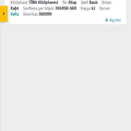
Kütüphane
TÜBA Kütüphanesi
Tür
Kitap
Şekil
Basılı
Ortam
Kağıt
Sınıflama yer bilgisi
304.8561 AR.B
Kopya
k.1
Durum
Rafta
Demirbaş
0003919
Ayrıntı