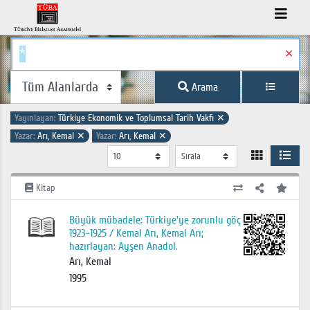
✕
Arama
Yayınlayan:
Türkiye Ekonomik ve Toplumsal Tarih Vakfı
✕
Yazar:
Arı, Kemal
✕
Yazar:
Arı, Kemal
✕
Kitap
Büyük mübadele: Türkiye'ye zorunlu göç
1923-1925 / Kemal Arı, Kemal Arı;
hazırlayan: Ayşen Anadol.
Arı, Kemal
1995