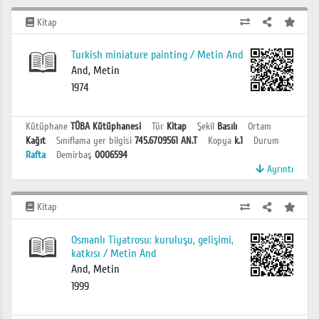
Kitap
Turkish miniature painting / Metin And
And, Metin
1974
Kütüphane
TÜBA Kütüphanesi
Tür
Kitap
Şekil
Basılı
Ortam
Kağıt
Sınıflama yer bilgisi
745.6709561 AN.T
Kopya
k.1
Durum
Rafta
Demirbaş
0006594
Ayrıntı
Kitap
Osmanlı Tiyatrosu: kuruluşu, gelişimi,
katkısı / Metin And
And, Metin
1999