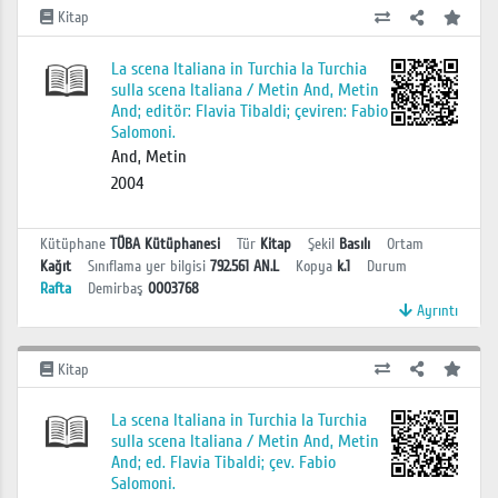
Kitap
La scena Italiana in Turchia la Turchia
sulla scena Italiana / Metin And, Metin
And; editör: Flavia Tibaldi; çeviren: Fabio
Salomoni.
And, Metin
2004
Kütüphane
TÜBA Kütüphanesi
Tür
Kitap
Şekil
Basılı
Ortam
Kağıt
Sınıflama yer bilgisi
792.561 AN.L
Kopya
k.1
Durum
Rafta
Demirbaş
0003768
Ayrıntı
Kitap
La scena Italiana in Turchia la Turchia
sulla scena Italiana / Metin And, Metin
And; ed. Flavia Tibaldi; çev. Fabio
Salomoni.