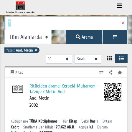
✕
Arama
Yazar:
And, Metin
✕
Kitap
Ritüelden drama: Kerbelâ-Muharrem-
Ta'ziye / Metin And
And, Metin
2002
Kütüphane
TÜBA Kütüphanesi
Tür
Kitap
Şekil
Basılı
Ortam
Kağıt
Sınıflama yer bilgisi
791.622 AN.R
Kopya
k.1
Durum