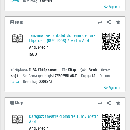
Rafta
Demirbaş
0003569
Ayrıntı
Kitap
Tanzimat ve İstibdat döneminde Türk
tiyatrosu (1839-1908) / Metin And
And, Metin
1980
Kütüphane
TÜBA Kütüphanesi
Tür
Kitap
Şekil
Basılı
Ortam
Kağıt
Sınıflama yer bilgisi
792.09561 AN.T
Kopya
k.1
Durum
Rafta
Demirbaş
0008342
Ayrıntı
Kitap
Karagöz: theatre d'ombres Turc / Metin
And
And, Metin