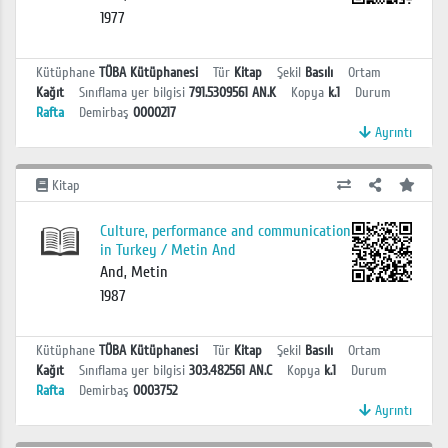
1977
Kütüphane
TÜBA Kütüphanesi
Tür
Kitap
Şekil
Basılı
Ortam
Kağıt
Sınıflama yer bilgisi
791.5309561 AN.K
Kopya
k.1
Durum
Rafta
Demirbaş
0000217
Ayrıntı
Kitap
Culture, performance and communication
in Turkey / Metin And
And, Metin
1987
Kütüphane
TÜBA Kütüphanesi
Tür
Kitap
Şekil
Basılı
Ortam
Kağıt
Sınıflama yer bilgisi
303.482561 AN.C
Kopya
k.1
Durum
Rafta
Demirbaş
0003752
Ayrıntı