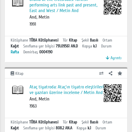
performing arts link past and present,
East and West / Metin And
And, Metin
1991
Kütüphane
TÜBA Kütüphanesi
Tür
Kitap
Şekil
Basılı
Ortam
Kağıt
Sınıflama yer bilgisi
791.09561 AN.D
Kopya
k.1
Durum
Rafta
Demirbaş
0004190
Ayrıntı
Kitap
Ataç tiyatroda: Ataç'ın tiyatro eleştirileri
ve yazıları üzerine inceleme / Metin And
And, Metin
1963
Kütüphane
TÜBA Kütüphanesi
Tür
Kitap
Şekil
Basılı
Ortam
Kağıt
Sınıflama yer bilgisi
808.2 AN.A
Kopya
k.1
Durum