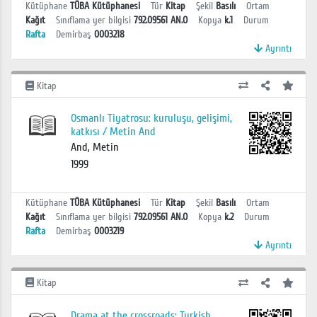
Kütüphane
TÜBA Kütüphanesi
Tür
Kitap
Şekil
Basılı
Ortam
Kağıt
Sınıflama yer bilgisi
792.09561 AN.O
Kopya
k.1
Durum
Rafta
Demirbaş
0003218
Ayrıntı
Kitap
Osmanlı Tiyatrosu: kuruluşu, gelişimi,
katkısı / Metin And
And, Metin
1999
Kütüphane
TÜBA Kütüphanesi
Tür
Kitap
Şekil
Basılı
Ortam
Kağıt
Sınıflama yer bilgisi
792.09561 AN.O
Kopya
k.2
Durum
Rafta
Demirbaş
0003219
Ayrıntı
Kitap
Drama at the crossroads: Turkish