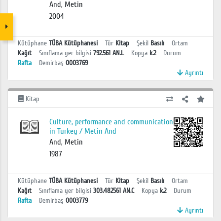
And, Metin
2004
Kütüphane
TÜBA Kütüphanesi
Tür
Kitap
Şekil
Basılı
Ortam
Kağıt
Sınıflama yer bilgisi
792.561 AN.L
Kopya
k.2
Durum
Rafta
Demirbaş
0003769
Ayrıntı
Kitap
Culture, performance and communication
in Turkey / Metin And
And, Metin
1987
Kütüphane
TÜBA Kütüphanesi
Tür
Kitap
Şekil
Basılı
Ortam
Kağıt
Sınıflama yer bilgisi
303.482561 AN.C
Kopya
k.2
Durum
Rafta
Demirbaş
0003779
Ayrıntı