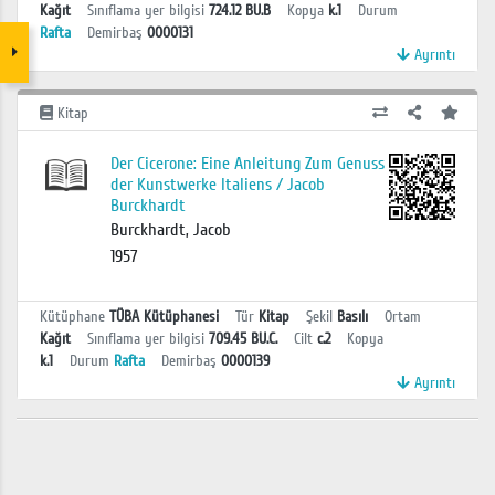
Kağıt
Sınıflama yer bilgisi
724.12 BU.B
Kopya
k.1
Durum
Rafta
Demirbaş
0000131
Ayrıntı
Kitap
Der Cicerone: Eine Anleitung Zum Genuss
der Kunstwerke Italiens / Jacob
Burckhardt
Burckhardt, Jacob
1957
Kütüphane
TÜBA Kütüphanesi
Tür
Kitap
Şekil
Basılı
Ortam
Kağıt
Sınıflama yer bilgisi
709.45 BU.C.
Cilt
c.2
Kopya
k.1
Durum
Rafta
Demirbaş
0000139
Ayrıntı