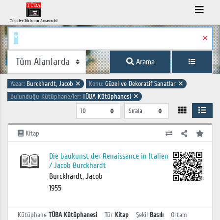
✕
Arama
Yazar:
Burckhardt, Jacob
✕
Konu:
Güzel ve Dekoratif Sanatlar
✕
Bulunduğu Kütüphane/ler:
TÜBA Kütüphanesi
✕
Kitap
Die baukunst der Renaissance in Italien
/ Jacob Burckhardt
Burckhardt, Jacob
1955
Kütüphane
TÜBA Kütüphanesi
Tür
Kitap
Şekil
Basılı
Ortam