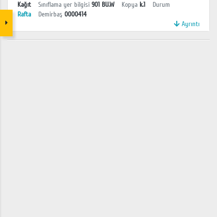
Kağıt
Sınıflama yer bilgisi
901 BU.W
Kopya
k.1
Durum
Rafta
Demirbaş
0000414
Ayrıntı