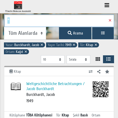
✕
Arama
Yazar:
Burckhardt, Jacob
✕
Yayın Tarihi:
1949
✕
Tür:
Kitap
✕
Ortam:
Kağıt
✕
Kitap
Weltgeschichtliche Betrachtungen /
Jacob Burckhardt
Burckhardt, Jacob
1949
Kütüphane
TÜBA Kütüphanesi
Tür
Kitap
Şekil
Basılı
Ortam