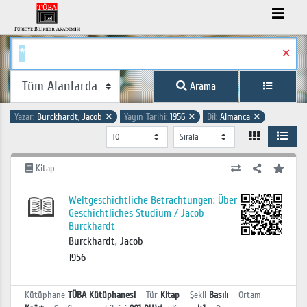
✕
Arama
Yazar:
Burckhardt, Jacob
✕
Yayın Tarihi:
1956
✕
Dil:
Almanca
✕
Kitap
Weltgeschichtliche Betrachtungen: Über
Geschichtliches Studium / Jacob
Burckhardt
Burckhardt, Jacob
1956
Kütüphane
TÜBA Kütüphanesi
Tür
Kitap
Şekil
Basılı
Ortam