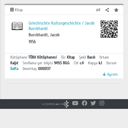
Kitap
Griechischte Kulturgeschichte / Jacob
Burckhardt
Burckhardt, Jacob
1956
Kütüphane
TÜBA Kütüphanesi
Tür
Kitap
Şekil
Basılı
Ortam
Kağıt
Sınıflama yer bilgisi
949.5 BU.G
Cilt
c.4
Kopya
k.1
Durum
Rafta
Demirbaş
0000137
Ayrıntı