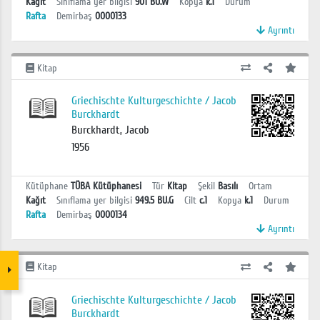
Kağıt
Sınıflama yer bilgisi
901 BU.W
Kopya
k.1
Durum
Rafta
Demirbaş
0000133
Ayrıntı
Kitap
Griechischte Kulturgeschichte / Jacob
Burckhardt
Burckhardt, Jacob
1956
Kütüphane
TÜBA Kütüphanesi
Tür
Kitap
Şekil
Basılı
Ortam
Kağıt
Sınıflama yer bilgisi
949.5 BU.G
Cilt
c.1
Kopya
k.1
Durum
Rafta
Demirbaş
0000134
Ayrıntı
Kitap
Griechischte Kulturgeschichte / Jacob
Burckhardt