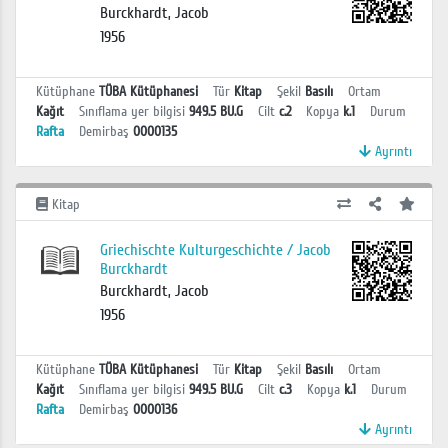
Burckhardt, Jacob
1956
Kütüphane
TÜBA Kütüphanesi
Tür
Kitap
Şekil
Basılı
Ortam
Kağıt
Sınıflama yer bilgisi
949.5 BU.G
Cilt
c.2
Kopya
k.1
Durum
Rafta
Demirbaş
0000135
Ayrıntı
Kitap
Griechischte Kulturgeschichte / Jacob
Burckhardt
Burckhardt, Jacob
1956
Kütüphane
TÜBA Kütüphanesi
Tür
Kitap
Şekil
Basılı
Ortam
Kağıt
Sınıflama yer bilgisi
949.5 BU.G
Cilt
c.3
Kopya
k.1
Durum
Rafta
Demirbaş
0000136
Ayrıntı