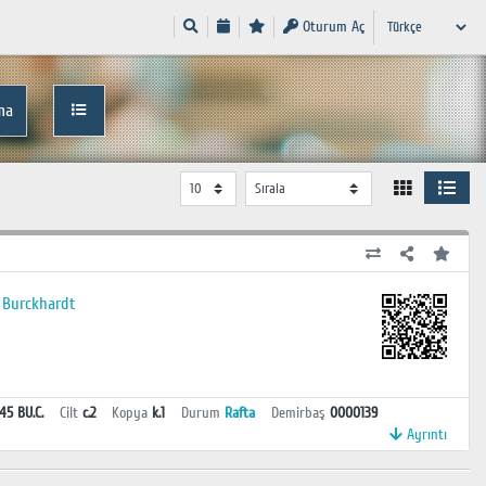
Oturum Aç
ma
b Burckhardt
45 BU.C.
Cilt
c.2
Kopya
k.1
Durum
Rafta
Demirbaş
0000139
Ayrıntı