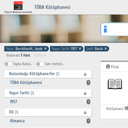
TÜBA Kütüphanesi
Yazar:
Burckhardt, Jacob
✕
Yayın Tarihi:
1957
✕
Şekil:
Basılı
✕
Bulunan
:
1
Adet
0.036 sn
Toplu Katalog
Tam metinlerde ara
Kitap
Bulunduğu Kütüphane/ler
[1]
TÜBA Kütüphanesi
1
Yayın Tarihi
[1]
1957
1
Kütüphane
TÜ
Dil
[1]
Almanca
1