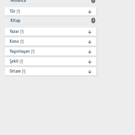
Almanca
1
Tür
[1]
Kitap
1
Yazar
[1]
Konu
[1]
Yayınlayan
[1]
Şekil
[1]
Ortam
[1]