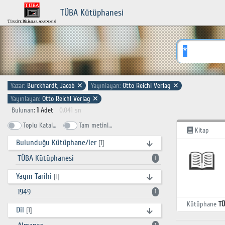
TÜBA Kütüphanesi
Yazar:
Burckhardt, Jacob
✕
Yayınlayan:
Otto Reichl Verlag
✕
Yayınlayan:
Otto Reichl Verlag
✕
Bulunan
:
1
Adet
0.041 sn
Toplu Katalog
Tam metinlerde ara
Kitap
Bulunduğu Kütüphane/ler
[1]
TÜBA Kütüphanesi
1
Yayın Tarihi
[1]
1949
1
Kütüphane
TÜ
Dil
[1]