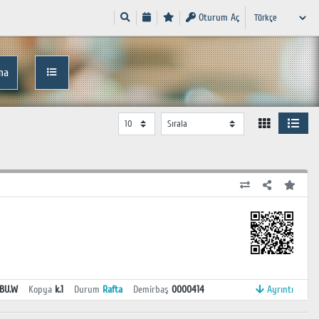
Oturum Aç
ma
 BU.W
Kopya
k.1
Durum
Rafta
Demirbaş
0000414
Ayrıntı