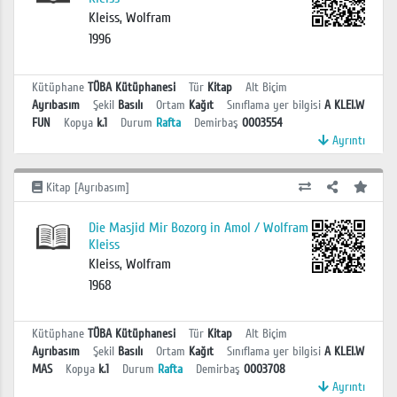
Kleiss, Wolfram
1996
Kütüphane
TÜBA Kütüphanesi
Tür
Kitap
Alt Biçim
Ayrıbasım
Şekil
Basılı
Ortam
Kağıt
Sınıflama yer bilgisi
A KLEI.W
FUN
Kopya
k.1
Durum
Rafta
Demirbaş
0003554
Ayrıntı
Kitap [Ayrıbasım]
Die Masjid Mir Bozorg in Amol / Wolfram
Kleiss
Kleiss, Wolfram
1968
Kütüphane
TÜBA Kütüphanesi
Tür
Kitap
Alt Biçim
Ayrıbasım
Şekil
Basılı
Ortam
Kağıt
Sınıflama yer bilgisi
A KLEI.W
MAS
Kopya
k.1
Durum
Rafta
Demirbaş
0003708
Ayrıntı