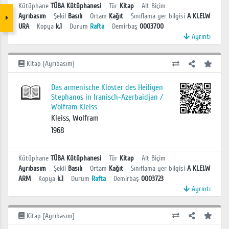
Kütüphane
TÜBA Kütüphanesi
Tür
Kitap
Alt Biçim
Ayrıbasım
Şekil
Basılı
Ortam
Kağıt
Sınıflama yer bilgisi
A KLEI.W
URA
Kopya
k.1
Durum
Rafta
Demirbaş
0003700
Ayrıntı
Kitap [Ayrıbasım]
Das armenische Kloster des Heiligen
Stephanos in Iranisch-Azerbaidjan /
Wolfram Kleiss
Kleiss, Wolfram
1968
Kütüphane
TÜBA Kütüphanesi
Tür
Kitap
Alt Biçim
Ayrıbasım
Şekil
Basılı
Ortam
Kağıt
Sınıflama yer bilgisi
A KLEI.W
ARM
Kopya
k.1
Durum
Rafta
Demirbaş
0003723
Ayrıntı
Kitap [Ayrıbasım]