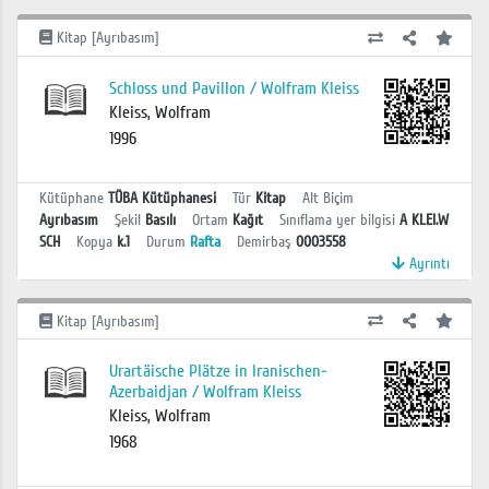
Kitap [Ayrıbasım]
Schloss und Pavillon / Wolfram Kleiss
Kleiss, Wolfram
1996
Kütüphane
TÜBA Kütüphanesi
Tür
Kitap
Alt Biçim
Ayrıbasım
Şekil
Basılı
Ortam
Kağıt
Sınıflama yer bilgisi
A KLEI.W
SCH
Kopya
k.1
Durum
Rafta
Demirbaş
0003558
Ayrıntı
Kitap [Ayrıbasım]
Urartäische Plätze in Iranischen-
Azerbaidjan / Wolfram Kleiss
Kleiss, Wolfram
1968