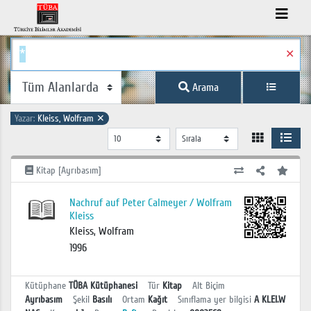
✕
Arama
Yazar:
Kleiss, Wolfram
✕
Kitap [Ayrıbasım]
Nachruf auf Peter Calmeyer / Wolfram
Kleiss
Kleiss, Wolfram
1996
Kütüphane
TÜBA Kütüphanesi
Tür
Kitap
Alt Biçim
Ayrıbasım
Şekil
Basılı
Ortam
Kağıt
Sınıflama yer bilgisi
A KLEI.W