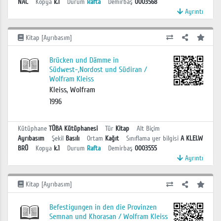
NAC
Kopya
k.1
Durum
Rafta
Demirbaş
0003568
Ayrıntı
Kitap [Ayrıbasım]
Brücken und Dämme in
Südwest-,Nordost und Südiran /
Wolfram Kleiss
Kleiss, Wolfram
1996
Kütüphane
TÜBA Kütüphanesi
Tür
Kitap
Alt Biçim
Ayrıbasım
Şekil
Basılı
Ortam
Kağıt
Sınıflama yer bilgisi
A KLEI.W
BRÜ
Kopya
k.1
Durum
Rafta
Demirbaş
0003555
Ayrıntı
Kitap [Ayrıbasım]
Befestigungen in den die Provinzen
Semnan und Khorasan / Wolfram Kleiss