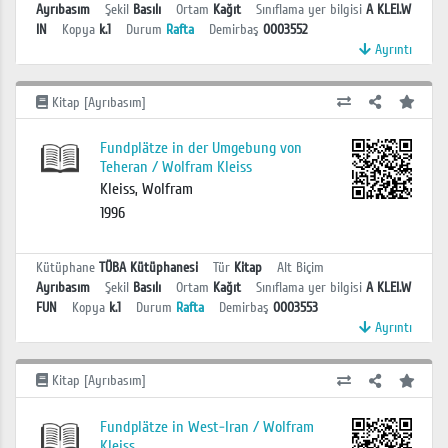
Ayrıbasım
Şekil
Basılı
Ortam
Kağıt
Sınıflama yer bilgisi
A KLEI.W
IN
Kopya
k.1
Durum
Rafta
Demirbaş
0003552
Ayrıntı
Kitap [Ayrıbasım]
Fundplätze in der Umgebung von
Teheran / Wolfram Kleiss
Kleiss, Wolfram
1996
Kütüphane
TÜBA Kütüphanesi
Tür
Kitap
Alt Biçim
Ayrıbasım
Şekil
Basılı
Ortam
Kağıt
Sınıflama yer bilgisi
A KLEI.W
FUN
Kopya
k.1
Durum
Rafta
Demirbaş
0003553
Ayrıntı
Kitap [Ayrıbasım]
Fundplätze in West-Iran / Wolfram
Kleiss