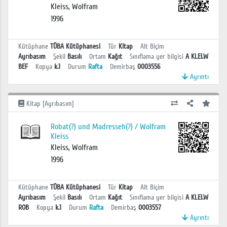
Kleiss, Wolfram
1996
Kütüphane
TÜBA Kütüphanesi
Tür
Kitap
Alt Biçim
Ayrıbasım
Şekil
Basılı
Ortam
Kağıt
Sınıflama yer bilgisi
A KLEI.W
BEF
Kopya
k.1
Durum
Rafta
Demirbaş
0003556
Ayrıntı
Kitap [Ayrıbasım]
Robat(?) und Madresseh(?) / Wolfram
Kleiss
Kleiss, Wolfram
1996
Kütüphane
TÜBA Kütüphanesi
Tür
Kitap
Alt Biçim
Ayrıbasım
Şekil
Basılı
Ortam
Kağıt
Sınıflama yer bilgisi
A KLEI.W
ROB
Kopya
k.1
Durum
Rafta
Demirbaş
0003557
Ayrıntı