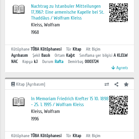
Nachtrag zu Istanbuler Mitteilungen
17,1967: Eine armenische Kapelle bei St.
Thaddäus / Wolfram Kleiss
Kleiss, Wolfram
1968
Kütüphane
TÜBA Kütüphanesi
Tür
Kitap
Alt Biçim
Ayrıbasım
Şekil
Basılı
Ortam
Kağıt
Sınıflama yer bilgisi
A KLEI.W
NAC
Kopya
k.1
Durum
Rafta
Demirbaş
0003724
Ayrıntı
Kitap [Ayrıbasım]
In Memoriam Friedrich Krefter 15 10. 1898
- 25. 1. 1995 / Wolfram Kleiss
Kleiss, Wolfram
1996
Kütüphane
TÜBA Kütüphanesi
Tür
Kitap
Alt Biçim