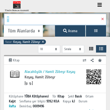
✕
Arama
Yazar:
Koşay, Hamit Zübeyr
✕
Kitap
Alacahöyük / Hamit Zübeyr Koşay
Koşay, Hamit Zübeyr
[y. y.]
Kütüphane
TÜBA Kütüphanesi
Tür
Kitap
Şekil
Basılı
Ortam
Kağıt
Sınıflama yer bilgisi
939.2 KO.A
Kopya
k.1
Durum
Rafta
Demirbaş
0009496