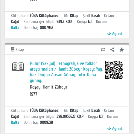
Kütüphane
TÜBA Kütüphanesi
Tür
Kitap
Şekil
Basılı
Ortam
Kağıt
Sınıflama yer bilgisi
939.3 KO.K
Kopya
k.1
Durum
Rafta
Demirbaş
0007952
Ayrıntı
Kitap
Pulur (Sakyol) : etnografya ve folklor
araştırmaları / Hamit Zübeyr Koşay; Yay.
haz. Duygu Arısan Günay; foto. Reha
günay.
Koşay, Hamit Zübeyr
1977
Kütüphane
TÜBA Kütüphanesi
Tür
Kitap
Şekil
Basılı
Ortam
Kağıt
Sınıflama yer bilgisi
398.0956623 KO.P
Kopya
k.1
Durum
Rafta
Demirbaş
0009228
Ayrıntı