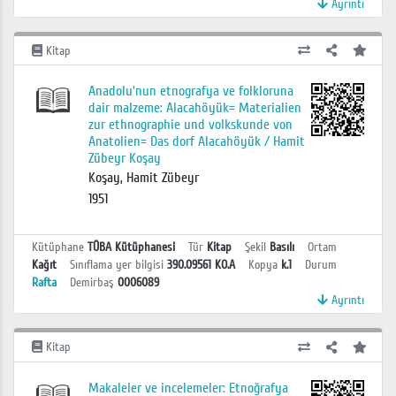
Ayrıntı
Kitap
Anadolu'nun etnografya ve folkloruna
dair malzeme: Alacahöyük= Materialien
zur ethnographie und volkskunde von
Anatolien= Das dorf Alacahöyük / Hamit
Zübeyr Koşay
Koşay, Hamit Zübeyr
1951
Kütüphane
TÜBA Kütüphanesi
Tür
Kitap
Şekil
Basılı
Ortam
Kağıt
Sınıflama yer bilgisi
390.09561 KO.A
Kopya
k.1
Durum
Rafta
Demirbaş
0006089
Ayrıntı
Kitap
Makaleler ve incelemeler: Etnoğrafya