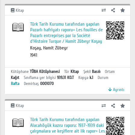
Kitap
Türk Tarih Kurumu tarafından yapılan
Pazarlı hafriyatı raporu= Les fouilles de
Pazarlı entreprises par la Société
d'Histoire Turque / Hamit Zübeyr Koşay
Koşay, Hamit Zübeyr
1941
Kütüphane
TÜBA Kütüphanesi
Tür
Kitap
Şekil
Basılı
Ortam
Kağıt
Sınıflama yer bilgisi
939.31 KO.T
Kopya
k.1
Durum
Rafta
Demirbaş
0001070
Ayrıntı
Kitap
Türk Tarih Kurumu tarafından yapılan
Alacahöyük kazısı raporu: 1937-1939 daki
çalışmalara ve keşiflere ait ilk rapor= Les