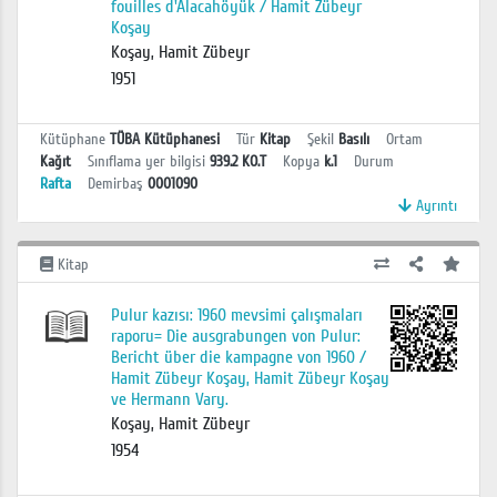
fouilles d'Alacahöyük / Hamit Zübeyr
Koşay
Koşay, Hamit Zübeyr
1951
Kütüphane
TÜBA Kütüphanesi
Tür
Kitap
Şekil
Basılı
Ortam
Kağıt
Sınıflama yer bilgisi
939.2 KO.T
Kopya
k.1
Durum
Rafta
Demirbaş
0001090
Ayrıntı
Kitap
Pulur kazısı: 1960 mevsimi çalışmaları
raporu= Die ausgrabungen von Pulur:
Bericht über die kampagne von 1960 /
Hamit Zübeyr Koşay, Hamit Zübeyr Koşay
ve Hermann Vary.
Koşay, Hamit Zübeyr
1954