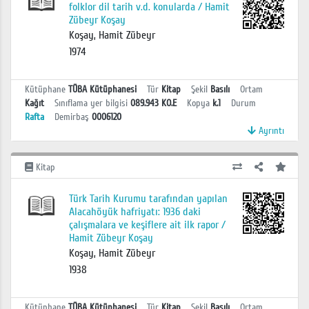
folklor dil tarih v.d. konularda / Hamit
Zübeyr Koşay
Koşay, Hamit Zübeyr
1974
Kütüphane
TÜBA Kütüphanesi
Tür
Kitap
Şekil
Basılı
Ortam
Kağıt
Sınıflama yer bilgisi
089.943 KO.E
Kopya
k.1
Durum
Rafta
Demirbaş
0006120
Ayrıntı
Kitap
Türk Tarih Kurumu tarafından yapılan
Alacahöyük hafriyatı: 1936 daki
çalışmalara ve keşiflere ait ilk rapor /
Hamit Zübeyr Koşay
Koşay, Hamit Zübeyr
1938
Kütüphane
TÜBA Kütüphanesi
Tür
Kitap
Şekil
Basılı
Ortam