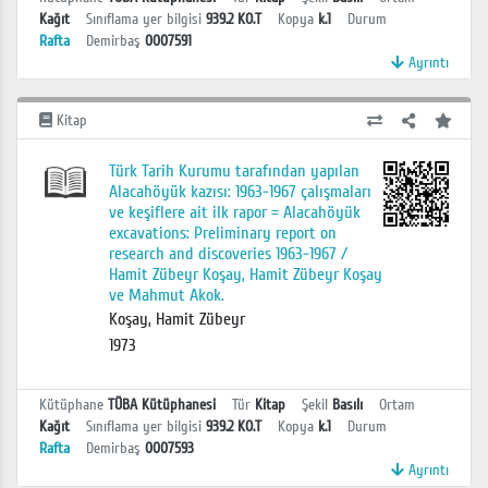
Kağıt
Sınıflama yer bilgisi
939.2 KO.T
Kopya
k.1
Durum
Rafta
Demirbaş
0007591
Ayrıntı
Kitap
Türk Tarih Kurumu tarafından yapılan
Alacahöyük kazısı: 1963-1967 çalışmaları
ve keşiflere ait ilk rapor = Alacahöyük
excavations: Preliminary report on
research and discoveries 1963-1967 /
Hamit Zübeyr Koşay, Hamit Zübeyr Koşay
ve Mahmut Akok.
Koşay, Hamit Zübeyr
1973
Kütüphane
TÜBA Kütüphanesi
Tür
Kitap
Şekil
Basılı
Ortam
Kağıt
Sınıflama yer bilgisi
939.2 KO.T
Kopya
k.1
Durum
Rafta
Demirbaş
0007593
Ayrıntı