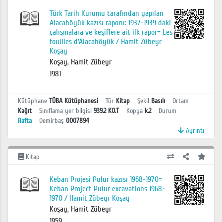
Türk Tarih Kurumu tarafından yapılan
Alacahöyük kazısı raporu: 1937-1939 daki
çalışmalara ve keşiflere ait ilk rapor= Les
fouilles d'Alacahöyük / Hamit Zübeyr
Koşay
Koşay, Hamit Zübeyr
1981
Kütüphane
TÜBA Kütüphanesi
Tür
Kitap
Şekil
Basılı
Ortam
Kağıt
Sınıflama yer bilgisi
939.2 KO.T
Kopya
k.2
Durum
Rafta
Demirbaş
0007894
Ayrıntı
Kitap
Keban Projesi Pulur kazısı 1968-1970=
Keban Project Pulur excavations 1968-
1970 / Hamit Zübeyr Koşay
Koşay, Hamit Zübeyr
1959