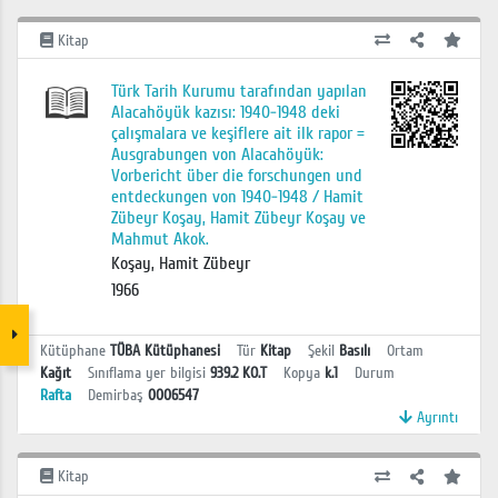
Kitap
Türk Tarih Kurumu tarafından yapılan
Alacahöyük kazısı: 1940-1948 deki
çalışmalara ve keşiflere ait ilk rapor =
Ausgrabungen von Alacahöyük:
Vorbericht über die forschungen und
entdeckungen von 1940-1948 / Hamit
Zübeyr Koşay, Hamit Zübeyr Koşay ve
Mahmut Akok.
Koşay, Hamit Zübeyr
1966
Kütüphane
TÜBA Kütüphanesi
Tür
Kitap
Şekil
Basılı
Ortam
Kağıt
Sınıflama yer bilgisi
939.2 KO.T
Kopya
k.1
Durum
Rafta
Demirbaş
0006547
Ayrıntı
Kitap