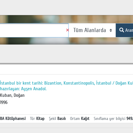
✕
Ara
İstanbul bir kent tarihi: Bizantion, Konstantinopolis, İstanbul / Doğan 
hazırlayan: Ayşen Anadol.
Kuban, Doğan
1996
BA Kütüphanesi
Tür
Kitap
Şekil
Basılı
Ortam
Kağıt
Sınıflama yer bilgisi
949.