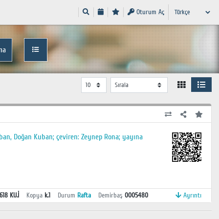
Oturum Aç
ma
Kuban, Doğan Kuban; çeviren: Zeynep Rona; yayına
618 KU.İ
Kopya
k.1
Durum
Rafta
Demirbaş
0005480
Ayrıntı