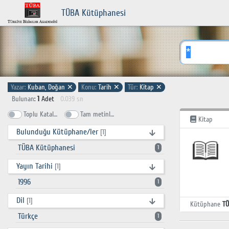
TÜBA Kütüphanesi
Yazar:
Kuban, Doğan
✕
Konu:
Tarih
✕
Tür:
Kitap
✕
Bulunan
:
1
Adet
0.039 sn
Toplu Katalog
Tam metinlerde ara
Kitap
Bulunduğu Kütüphane/ler
[1]
TÜBA Kütüphanesi
1
Yayın Tarihi
[1]
1996
1
Dil
[1]
Kütüphane
TÜ
Türkçe
1