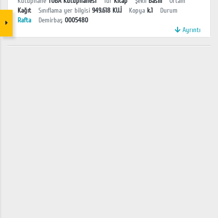
Kütüphane
TÜBA Kütüphanesi
Tür
Kitap
Şekil
Basılı
Ortam
Kağıt
Sınıflama yer bilgisi
949.618 KU.İ
Kopya
k.1
Durum
Rafta
Demirbaş
0005480
Ayrıntı