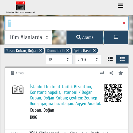
✕
Arama
Yazar:
Kuban, Doğan
✕
Konu:
Tarih
✕
Şekil:
Basılı
✕
Kitap
İstanbul bir kent tarihi: Bizantion,
Konstantinopolis, İstanbul / Doğan
Kuban, Doğan Kuban; çeviren: Zeynep
Rona; yayına hazırlayan: Ayşen Anadol.
Kuban, Doğan
1996