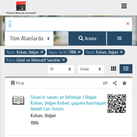
✕
Arama
Yazar:
Kuban, Doğan
✕
Yayın Tarihi:
1986
✕
Yazar:
Kuban, Doğan
✕
Konu:
Güzel ve Dekoratif Sanatlar
✕
Kitap
Sinan'ın sanatı ve Selimiye / Doğan
Kuban, Doğan Kuban; yayıma hazırlayan:
Hamdi Can Tuncer.
Kuban, Doğan
1986