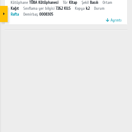
Kütüphane
TÜBA Kütüphanesi
Tür
Kitap
Şekil
Basılı
Ortam
Kağıt
Sınıflama yer bilgisi
726.2 KU.S
Kopya
k.2
Durum
Rafta
Demirbaş
0008305
Ayrıntı