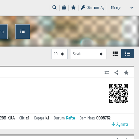
Oturum Aç
ma
9561 KU.A
Cilt
c.1
Kopya
k.1
Durum
Rafta
Demirbaş
0008762
Ayrıntı