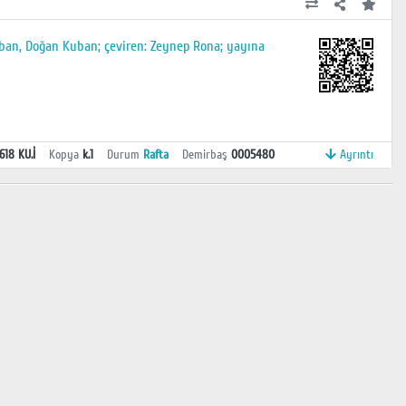
Kuban, Doğan Kuban; çeviren: Zeynep Rona; yayına
618 KU.İ
Kopya
k.1
Durum
Rafta
Demirbaş
0005480
Ayrıntı