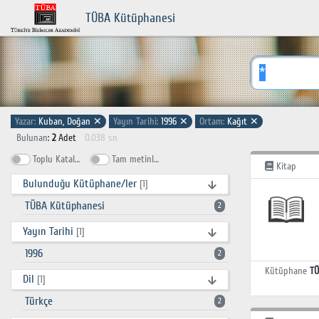
TÜBA Kütüphanesi
Yazar:
Kuban, Doğan
✕
Yayın Tarihi:
1996
✕
Ortam:
Kağıt
✕
Bulunan
:
2
Adet
0.038 sn
Toplu Katalog
Tam metinlerde ara
Kitap
Bulunduğu Kütüphane/ler
[1]
TÜBA Kütüphanesi
2
Yayın Tarihi
[1]
1996
2
Kütüphane
TÜ
Dil
[1]
Türkçe
2