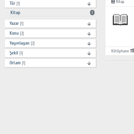
Kitap
Tür
[1]
Kitap
2
Yazar
[1]
Konu
[2]
Yayınlayan
[2]
Kütüphane
TÜ
Şekil
[1]
Ortam
[1]