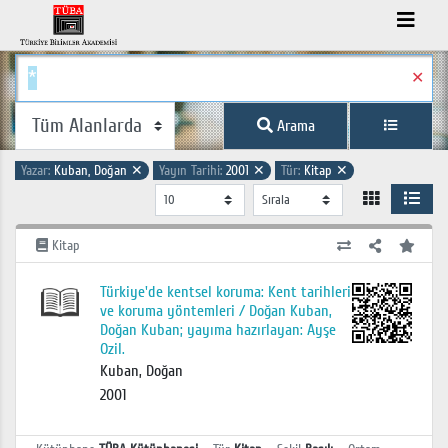
✕
Arama
Yazar:
Kuban, Doğan
✕
Yayın Tarihi:
2001
✕
Tür:
Kitap
✕
Kitap
Türkiye'de kentsel koruma: Kent tarihleri
ve koruma yöntemleri / Doğan Kuban,
Doğan Kuban; yayıma hazırlayan: Ayşe
Ozil.
Kuban, Doğan
2001