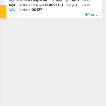
Kütüphane
TÜBA Kütüphanesi
Tür
Kitap
Şekil
Basılı
Ortam
Kağıt
Sınıflama yer bilgisi
711.409561 KU.T
Kopya
k.1
Durum
Rafta
Demirbaş
0006257
Ayrıntı