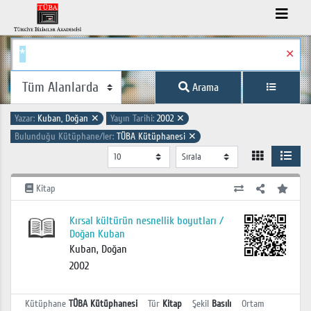
✕
Arama
Yazar:
Kuban, Doğan
✕
Yayın Tarihi:
2002
✕
Bulunduğu Kütüphane/ler:
TÜBA Kütüphanesi
✕
Kitap
Kırsal kültürün nesnellik boyutları /
Doğan Kuban
Kuban, Doğan
2002
Kütüphane
TÜBA Kütüphanesi
Tür
Kitap
Şekil
Basılı
Ortam