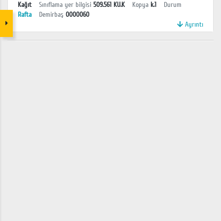
Kağıt
Sınıflama yer bilgisi
509.561 KU.K
Kopya
k.1
Durum
Rafta
Demirbaş
0000060
Ayrıntı