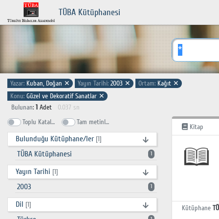
TÜBA Kütüphanesi
Yazar:
Kuban, Doğan
✕
Yayın Tarihi:
2003
✕
Ortam:
Kağıt
✕
Konu:
Güzel ve Dekoratif Sanatlar
✕
Bulunan
:
1
Adet
0.037 sn
Toplu Katalog
Tam metinlerde ara
Kitap
Bulunduğu Kütüphane/ler
[1]
TÜBA Kütüphanesi
1
Yayın Tarihi
[1]
2003
1
Dil
[1]
Kütüphane
TÜ