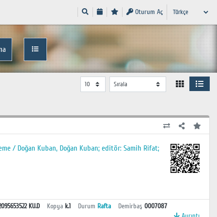
Oturum Aç
ma
neme / Doğan Kuban, Doğan Kuban; editör: Samih Rifat;
2095653522 KU.D
Kopya
k.1
Durum
Rafta
Demirbaş
0007087
Ayrıntı