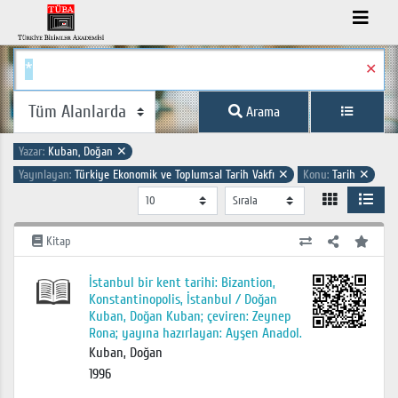
✕
Arama
Yazar:
Kuban, Doğan
✕
Yayınlayan:
Türkiye Ekonomik ve Toplumsal Tarih Vakfı
✕
Konu:
Tarih
✕
Kitap
İstanbul bir kent tarihi: Bizantion,
Konstantinopolis, İstanbul / Doğan
Kuban, Doğan Kuban; çeviren: Zeynep
Rona; yayına hazırlayan: Ayşen Anadol.
Kuban, Doğan
1996