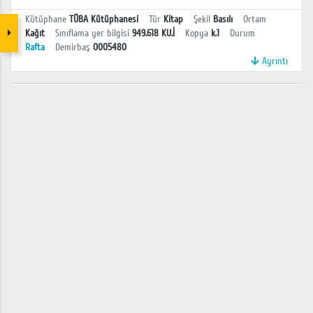
Kütüphane
TÜBA Kütüphanesi
Tür
Kitap
Şekil
Basılı
Ortam
Kağıt
Sınıflama yer bilgisi
949.618 KU.İ
Kopya
k.1
Durum
Rafta
Demirbaş
0005480
Ayrıntı