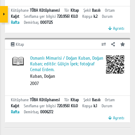
Kütüphane
TÜBA Kütüphanesi
Tür
Kitap
Şekil
Basılı
Ortam
Kağıt
Sınıflama yer bilgisi
720.9561 KU.O
Kopya
k.2
Durum
Rafta
Demirbaş
0007125
Ayrıntı
Kitap
Osmanlı Mimarisi / Doğan Kuban, Doğan
Kuban; editör: Gülçin İpek; fotoğraf
Cemal Erdem.
Kuban, Doğan
2007
Kütüphane
TÜBA Kütüphanesi
Tür
Kitap
Şekil
Basılı
Ortam
Kağıt
Sınıflama yer bilgisi
720.9561 KU.O
Kopya
k.1
Durum
Rafta
Demirbaş
0006272
Ayrıntı