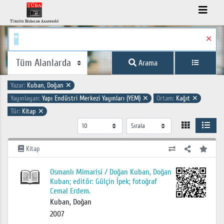
✕
Arama
Yazar:
Kuban, Doğan
✕
Yayınlayan:
Yapı Endüstri Merkezi Yayınları (YEM)
✕
Ortam:
Kağıt
✕
Tür:
Kitap
✕
Kitap
Osmanlı Mimarisi / Doğan Kuban, Doğan
Kuban; editör: Gülçin İpek; fotoğraf
Cemal Erdem.
Kuban, Doğan
2007