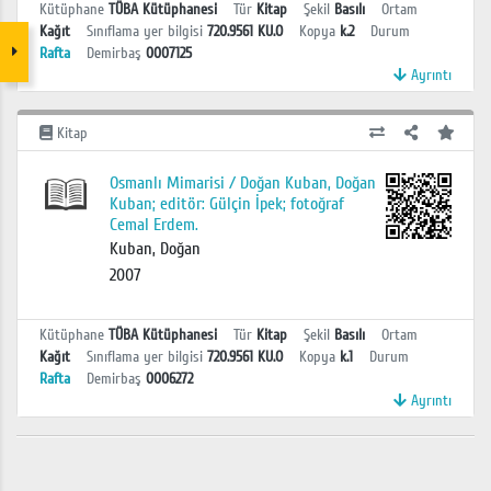
Kütüphane
TÜBA Kütüphanesi
Tür
Kitap
Şekil
Basılı
Ortam
Kağıt
Sınıflama yer bilgisi
720.9561 KU.O
Kopya
k.2
Durum
Rafta
Demirbaş
0007125
Ayrıntı
Kitap
Osmanlı Mimarisi / Doğan Kuban, Doğan
Kuban; editör: Gülçin İpek; fotoğraf
Cemal Erdem.
Kuban, Doğan
2007
Kütüphane
TÜBA Kütüphanesi
Tür
Kitap
Şekil
Basılı
Ortam
Kağıt
Sınıflama yer bilgisi
720.9561 KU.O
Kopya
k.1
Durum
Rafta
Demirbaş
0006272
Ayrıntı