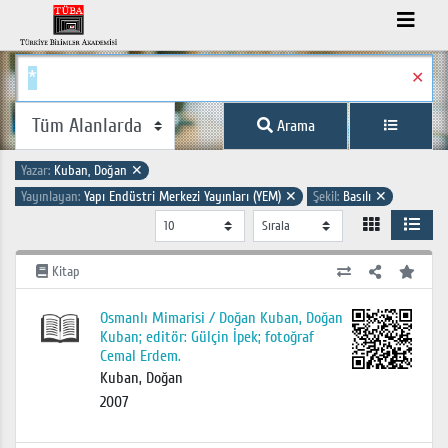
✕
Arama
Yazar:
Kuban, Doğan
✕
Yayınlayan:
Yapı Endüstri Merkezi Yayınları (YEM)
✕
Şekil:
Basılı
✕
Kitap
Osmanlı Mimarisi / Doğan Kuban, Doğan
Kuban; editör: Gülçin İpek; fotoğraf
Cemal Erdem.
Kuban, Doğan
2007