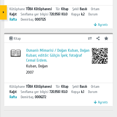
Kütüphane
TÜBA Kütüphanesi
Tür
Kitap
Şekil
Basılı
Ortam
Kağıt
Sınıflama yer bilgisi
720.9561 KU.O
Kopya
k.2
Durum
Rafta
Demirbaş
0007125
Ayrıntı
Kitap
Osmanlı Mimarisi / Doğan Kuban, Doğan
Kuban; editör: Gülçin İpek; fotoğraf
Cemal Erdem.
Kuban, Doğan
2007
Kütüphane
TÜBA Kütüphanesi
Tür
Kitap
Şekil
Basılı
Ortam
Kağıt
Sınıflama yer bilgisi
720.9561 KU.O
Kopya
k.1
Durum
Rafta
Demirbaş
0006272
Ayrıntı