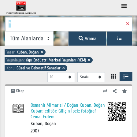
✕
Arama
Yazar:
Kuban, Doğan
✕
Yayınlayan:
Yapı Endüstri Merkezi Yayınları (YEM)
✕
Konu:
Güzel ve Dekoratif Sanatlar
✕
Kitap
Osmanlı Mimarisi / Doğan Kuban, Doğan
Kuban; editör: Gülçin İpek; fotoğraf
Cemal Erdem.
Kuban, Doğan
2007