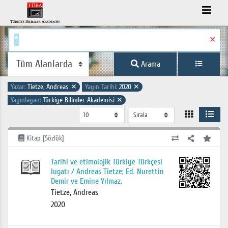
✕
Arama
Yazar:
Tietze, Andreas
✕
Yayın Tarihi:
2020
✕
Yayınlayan:
Türkiye Bilimler Akademisi
✕
Kitap [Sözlük]
Tarihi ve etimolojik Türkiye Türkçesi
lugatı / Andreas Tietze; Ed. Nurettin
Demir ve Emine Yılmaz.
Tietze, Andreas
2020