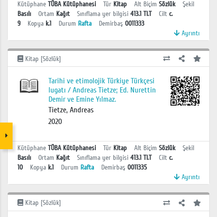
Kütüphane
TÜBA Kütüphanesi
Tür
Kitap
Alt Biçim
Sözlük
Şekil
Basılı
Ortam
Kağıt
Sınıflama yer bilgisi
413.1 TI.T
Cilt
c.
9
Kopya
k.1
Durum
Rafta
Demirbaş
0011333
Ayrıntı
Kitap [Sözlük]
Tarihi ve etimolojik Türkiye Türkçesi
lugatı / Andreas Tietze; Ed. Nurettin
Demir ve Emine Yılmaz.
Tietze, Andreas
2020
Kütüphane
TÜBA Kütüphanesi
Tür
Kitap
Alt Biçim
Sözlük
Şekil
Basılı
Ortam
Kağıt
Sınıflama yer bilgisi
413.1 TI.T
Cilt
c.
10
Kopya
k.1
Durum
Rafta
Demirbaş
0011335
Ayrıntı
Kitap [Sözlük]