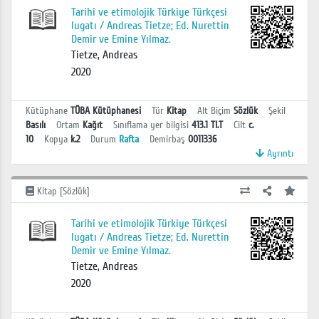
Tarihi ve etimolojik Türkiye Türkçesi
lugatı / Andreas Tietze; Ed. Nurettin
Demir ve Emine Yılmaz.
Tietze, Andreas
2020
Kütüphane
TÜBA Kütüphanesi
Tür
Kitap
Alt Biçim
Sözlük
Şekil
Basılı
Ortam
Kağıt
Sınıflama yer bilgisi
413.1 TI.T
Cilt
c.
10
Kopya
k.2
Durum
Rafta
Demirbaş
0011336
Ayrıntı
Kitap [Sözlük]
Tarihi ve etimolojik Türkiye Türkçesi
lugatı / Andreas Tietze; Ed. Nurettin
Demir ve Emine Yılmaz.
Tietze, Andreas
2020