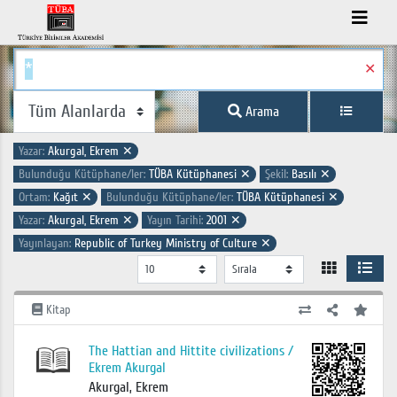
✕
Arama
Yazar:
Akurgal, Ekrem
✕
Bulunduğu Kütüphane/ler:
TÜBA Kütüphanesi
✕
Şekil:
Basılı
✕
Ortam:
Kağıt
✕
Bulunduğu Kütüphane/ler:
TÜBA Kütüphanesi
✕
Yazar:
Akurgal, Ekrem
✕
Yayın Tarihi:
2001
✕
Yayınlayan:
Republic of Turkey Ministry of Culture
✕
Kitap
The Hattian and Hittite civilizations /
Ekrem Akurgal
Akurgal, Ekrem