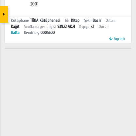
2001
Kütüphane
TÜBA Kütüphanesi
Tür
Kitap
Şekil
Basılı
Ortam
Kağıt
Sınıflama yer bilgisi
939.22 AK.H
Kopya
k.1
Durum
Rafta
Demirbaş
0005600
Ayrıntı