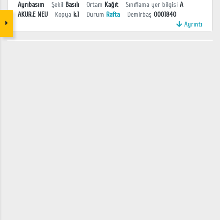
Ayrıbasım
Şekil
Basılı
Ortam
Kağıt
Sınıflama yer bilgisi
A
AKUR.E NEU
Kopya
k.1
Durum
Rafta
Demirbaş
0001840
Ayrıntı