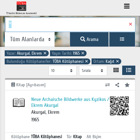
✕
Arama
Yazar:
Akurgal, Ekrem
✕
Yayın Tarihi:
1965
✕
Bulunduğu Kütüphane/ler:
TÜBA Kütüphanesi
✕
Ortam:
Kağıt
✕
Kitap [Ayrıbasım]
Neue Archaische Bildwerke aus Kyzikos /
Ekrem Akurgal
Akurgal, Ekrem
1965
Kütüphane
TÜBA Kütüphanesi
Tür
Kitap
Alt Biçim