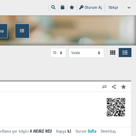
Oturum Aç
ma
nıflama yer bilgisi
A AKUR.E NEU
Kopya
k.1
Durum
Rafta
Demirbaş