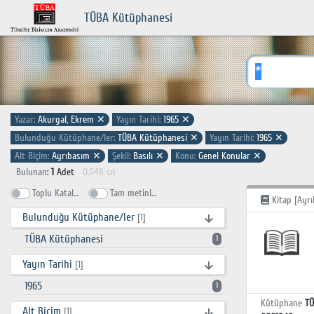
TÜBA Kütüphanesi
Yazar:
Akurgal, Ekrem
✕
Yayın Tarihi:
1965
✕
Bulunduğu Kütüphane/ler:
TÜBA Kütüphanesi
✕
Yayın Tarihi:
1965
✕
Alt Biçim:
Ayrıbasım
✕
Şekil:
Basılı
✕
Konu:
Genel Konular
✕
Bulunan
:
1
Adet
0.048 sn
Toplu Katalog
Tam metinlerde ara
Kitap [Ayrı
Bulunduğu Kütüphane/ler
[1]
TÜBA Kütüphanesi
1
Yayın Tarihi
[1]
1965
1
Kütüphane
TÜ
Alt Biçim
[1]