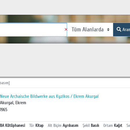
✕
Ara
basım]
Neue Archaische Bildwerke aus Kyzikos / Ekrem Akurgal
Akurgal, Ekrem
1965
BA Kütüphanesi
Tür
Kitap
Alt Biçim
Ayrıbasım
Şekil
Basılı
Ortam
Kağıt
Sı