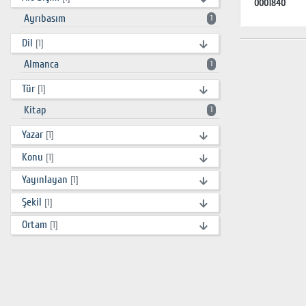
0001840
Ayrıbasım
1
Dil
[1]
Almanca
1
Tür
[1]
Kitap
1
Yazar
[1]
Konu
[1]
Yayınlayan
[1]
Şekil
[1]
Ortam
[1]