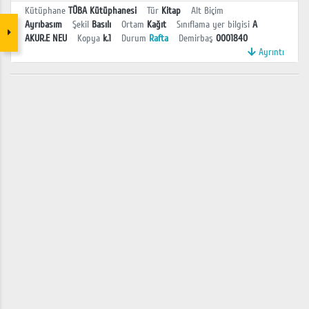
Kütüphane
TÜBA Kütüphanesi
Tür
Kitap
Alt Biçim
Ayrıbasım
Şekil
Basılı
Ortam
Kağıt
Sınıflama yer bilgisi
A
AKUR.E NEU
Kopya
k.1
Durum
Rafta
Demirbaş
0001840
Ayrıntı