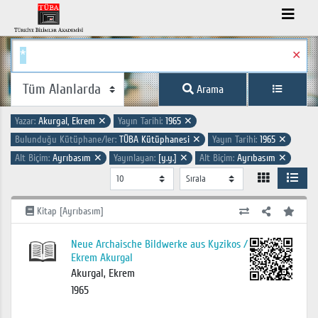
✕
Arama
Yazar:
Akurgal, Ekrem
✕
Yayın Tarihi:
1965
✕
Bulunduğu Kütüphane/ler:
TÜBA Kütüphanesi
✕
Yayın Tarihi:
1965
✕
Alt Biçim:
Ayrıbasım
✕
Yayınlayan:
[y.y.]
✕
Alt Biçim:
Ayrıbasım
✕
Kitap [Ayrıbasım]
Neue Archaische Bildwerke aus Kyzikos /
Ekrem Akurgal
Akurgal, Ekrem
1965