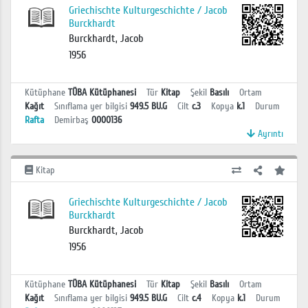
Griechischte Kulturgeschichte / Jacob
Burckhardt
Burckhardt, Jacob
1956
Kütüphane
TÜBA Kütüphanesi
Tür
Kitap
Şekil
Basılı
Ortam
Kağıt
Sınıflama yer bilgisi
949.5 BU.G
Cilt
c.3
Kopya
k.1
Durum
Rafta
Demirbaş
0000136
Ayrıntı
Kitap
Griechischte Kulturgeschichte / Jacob
Burckhardt
Burckhardt, Jacob
1956
Kütüphane
TÜBA Kütüphanesi
Tür
Kitap
Şekil
Basılı
Ortam
Kağıt
Sınıflama yer bilgisi
949.5 BU.G
Cilt
c.4
Kopya
k.1
Durum