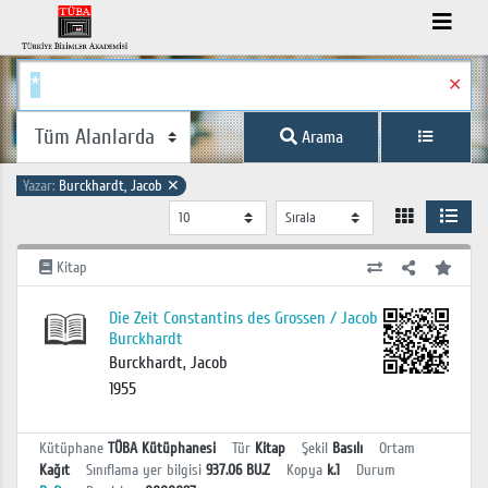
✕
Arama
Yazar:
Burckhardt, Jacob
✕
Kitap
Die Zeit Constantins des Grossen / Jacob
Burckhardt
Burckhardt, Jacob
1955
Kütüphane
TÜBA Kütüphanesi
Tür
Kitap
Şekil
Basılı
Ortam
Kağıt
Sınıflama yer bilgisi
937.06 BU.Z
Kopya
k.1
Durum