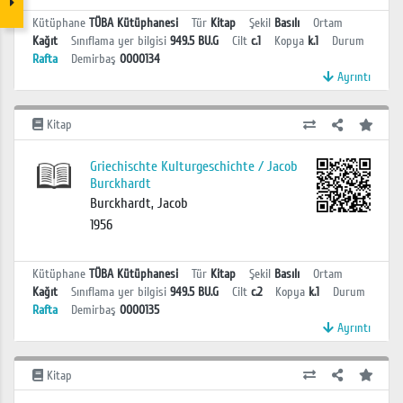
Kütüphane
TÜBA Kütüphanesi
Tür
Kitap
Şekil
Basılı
Ortam
Kağıt
Sınıflama yer bilgisi
949.5 BU.G
Cilt
c.1
Kopya
k.1
Durum
Rafta
Demirbaş
0000134
Ayrıntı
Kitap
Griechischte Kulturgeschichte / Jacob
Burckhardt
Burckhardt, Jacob
1956
Kütüphane
TÜBA Kütüphanesi
Tür
Kitap
Şekil
Basılı
Ortam
Kağıt
Sınıflama yer bilgisi
949.5 BU.G
Cilt
c.2
Kopya
k.1
Durum
Rafta
Demirbaş
0000135
Ayrıntı
Kitap