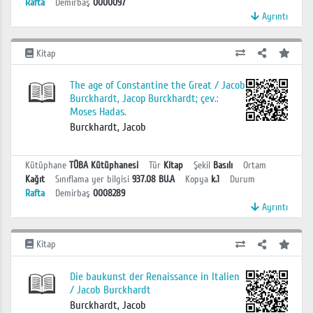
Rafta
Demirbaş
0000097
Ayrıntı
Kitap
The age of Constantine the Great / Jacob
Burckhardt, Jacop Burckhardt; çev.:
Moses Hadas.
Burckhardt, Jacob
Kütüphane
TÜBA Kütüphanesi
Tür
Kitap
Şekil
Basılı
Ortam
Kağıt
Sınıflama yer bilgisi
937.08 BU.A
Kopya
k.1
Durum
Rafta
Demirbaş
0008289
Ayrıntı
Kitap
Die baukunst der Renaissance in Italien
/ Jacob Burckhardt
Burckhardt, Jacob