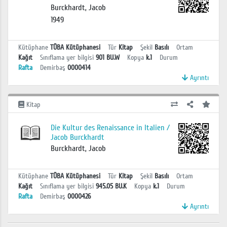
Burckhardt, Jacob
1949
Kütüphane
TÜBA Kütüphanesi
Tür
Kitap
Şekil
Basılı
Ortam
Kağıt
Sınıflama yer bilgisi
901 BU.W
Kopya
k.1
Durum
Rafta
Demirbaş
0000414
Ayrıntı
Kitap
Die Kultur des Renaissance in Italien /
Jacob Burckhardt
Burckhardt, Jacob
Kütüphane
TÜBA Kütüphanesi
Tür
Kitap
Şekil
Basılı
Ortam
Kağıt
Sınıflama yer bilgisi
945.05 BU.K
Kopya
k.1
Durum
Rafta
Demirbaş
0000426
Ayrıntı