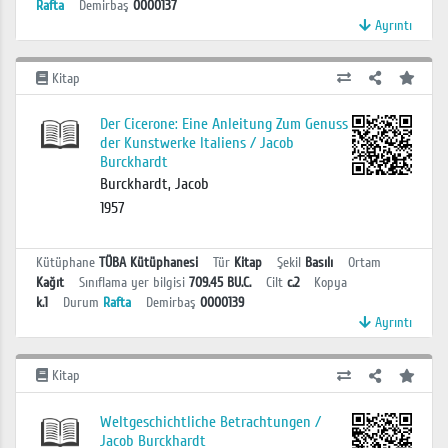
Rafta
Demirbaş
0000137
Ayrıntı
Kitap
Der Cicerone: Eine Anleitung Zum Genuss
der Kunstwerke Italiens / Jacob
Burckhardt
Burckhardt, Jacob
1957
Kütüphane
TÜBA Kütüphanesi
Tür
Kitap
Şekil
Basılı
Ortam
Kağıt
Sınıflama yer bilgisi
709.45 BU.C.
Cilt
c.2
Kopya
k.1
Durum
Rafta
Demirbaş
0000139
Ayrıntı
Kitap
Weltgeschichtliche Betrachtungen /
Jacob Burckhardt