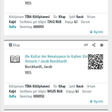
1955
Kütüphane
TÜBA Kütüphanesi
Tür
Kitap
Şekil
Basılı
Ortam
Kağıt
Sınıflama yer bilgisi
724.12 BU.B
Kopya
k.1
Durum
Rafta
Demirbaş
0000131
Ayrıntı
Kitap
Die Kultur der Renaissance in Italien: Ein
Versuch / Jacob Burckhardt
Burckhardt, Jacob
1955
Kütüphane
TÜBA Kütüphanesi
Tür
Kitap
Şekil
Basılı
Ortam
Kağıt
Sınıflama yer bilgisi
945.05 BU.K
Kopya
k.1
Durum
Rafta
Demirbaş
0000132
Ayrıntı