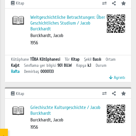
Kitap
Weltgeschichtliche Betrachtungen: Über
Geschichtliches Studium / Jacob
Burckhardt
Burckhardt, Jacob
1956
Kütüphane
TÜBA Kütüphanesi
Tür
Kitap
Şekil
Basılı
Ortam
Kağıt
Sınıflama yer bilgisi
901 BU.W
Kopya
k.1
Durum
Rafta
Demirbaş
0000133
Ayrıntı
Kitap
Griechischte Kulturgeschichte / Jacob
Burckhardt
Burckhardt, Jacob
1956