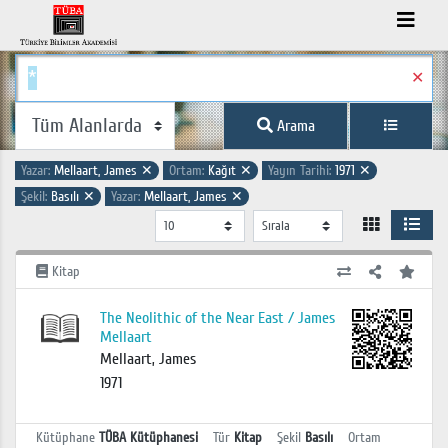
✕
Arama
Yazar:
Mellaart, James
✕
Ortam:
Kağıt
✕
Yayın Tarihi:
1971
✕
Şekil:
Basılı
✕
Yazar:
Mellaart, James
✕
Kitap
The Neolithic of the Near East / James
Mellaart
Mellaart, James
1971
Kütüphane
TÜBA Kütüphanesi
Tür
Kitap
Şekil
Basılı
Ortam