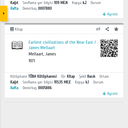
Kağıt
Sınıflama yer bilgisi
939 ME.N
Kopya
k.2
Durum
Rafta
Demirbaş
0007880
Ayrıntı
Kitap
Earliest civilizations of the Near East /
James Mellaart
Mellaart, James
1971
Kütüphane
TÜBA Kütüphanesi
Tür
Kitap
Şekil
Basılı
Ortam
Kağıt
Sınıflama yer bilgisi
913.35 ME.E
Kopya
k.1
Durum
Rafta
Demirbaş
0005886
Ayrıntı