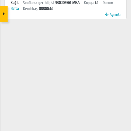
Kağıt
Sınıflama yer bilgisi
930.109561 ME.A
Kopya
k.1
Durum
Rafta
Demirbaş
0008833
Ayrıntı