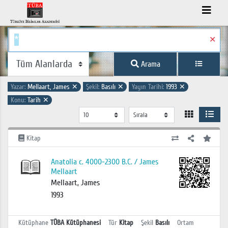
✕
Arama
Yazar:
Mellaart, James
✕
Şekil:
Basılı
✕
Yayın Tarihi:
1993
✕
Konu:
Tarih
✕
Kitap
Anatolia c. 4000-2300 B.C. / James
Mellaart
Mellaart, James
1993
Kütüphane
TÜBA Kütüphanesi
Tür
Kitap
Şekil
Basılı
Ortam