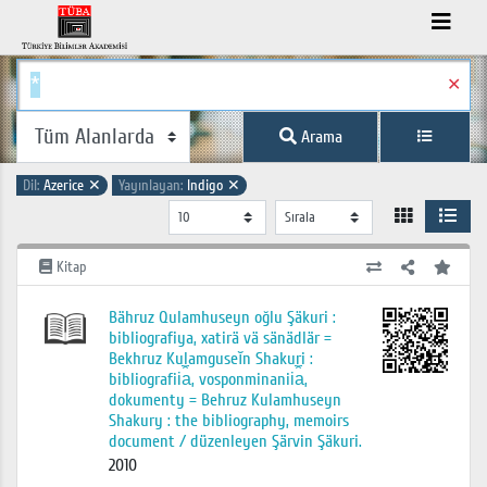
✕
Arama
Dil:
Azerice
✕
Yayınlayan:
Indigo
✕
Kitap
Bähruz Qulamhuseyn oğlu Şäkuri :
bibliografiya, xatirä vä sänädlär =
Bekhruz Kulamguseĭn Shakuri :
bibliografii︠a︡, vosponminanii︠a︡,
dokumenty = Behruz Kulamhuseyn
Shakury : the bibliography, memoirs
document / düzenleyen Şärvin Şäkuri.
2010