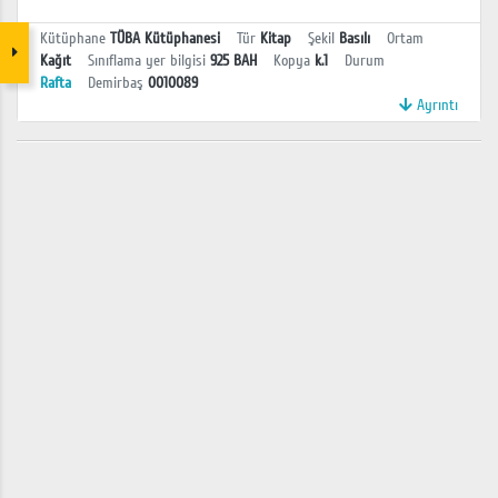
Kütüphane
TÜBA Kütüphanesi
Tür
Kitap
Şekil
Basılı
Ortam
Kağıt
Sınıflama yer bilgisi
925 BAH
Kopya
k.1
Durum
Rafta
Demirbaş
0010089
Ayrıntı