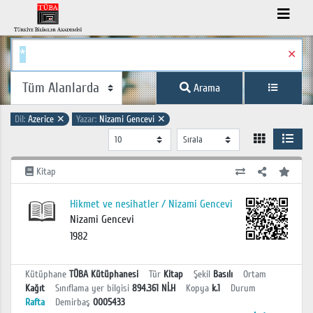
✕
Arama
Dil:
Azerice
✕
Yazar:
Nizami Gencevi
✕
Kitap
Hikmet ve nesihatler / Nizami Gencevi
Nizami Gencevi
1982
Kütüphane
TÜBA Kütüphanesi
Tür
Kitap
Şekil
Basılı
Ortam
Kağıt
Sınıflama yer bilgisi
894.361 Nİ.H
Kopya
k.1
Durum
Rafta
Demirbaş
0005433