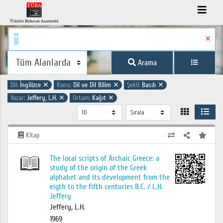
✕
Arama
Dil:
İngilizce
✕
Konu:
Dil ve Dil Bilim
✕
Şekil:
Basılı
✕
Yazar:
Jeffery, L.H.
✕
Ortam:
Kağıt
✕
Kitap
The local scripts of Archaic Greece: a
study of the origin of the Greek
alphabet and its development from the
eigth to the fifth centuries B.C. / L.H.
Jeffery
Jeffery, L.H.
1969