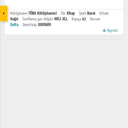
Kütüphane
TÜBA Kütüphanesi
Tür
Kitap
Şekil
Basılı
Ortam
Kağıt
Sınıflama yer bilgisi
481.1 JE.L
Kopya
k.1
Durum
Rafta
Demirbaş
0001609
Ayrıntı