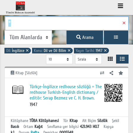
✕
Arama
Dil:
İngilizce
✕
Konu:
Dil ve Dil Bilim
✕
Yayın Tarihi:
1947
✕
Kitap [Sözlük]
Türkçe-İngilizce redhouse sözlüğü = The
redhouse Turkish-English dictionary /
editör: Serap Bezmez ve C. H. Brown.
1947
Kütüphane
TÜBA Kütüphanesi
Tür
Kitap
Alt Biçim
Sözlük
Şekil
Basılı
Ortam
Kağıt
Sınıflama yer bilgisi
423.943 HO.T
Kopya
k.1
Durum
Rafta
Demirbaş
0005548