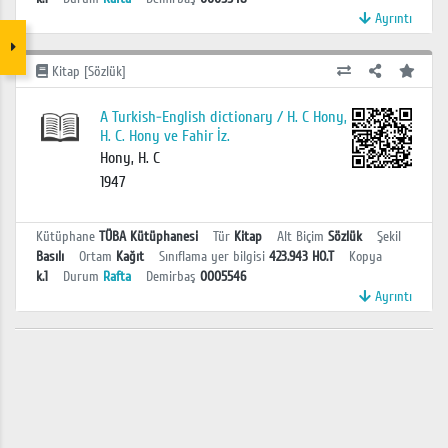
Ayrıntı
Kitap [Sözlük]
A Turkish-English dictionary / H. C Hony,
H. C. Hony ve Fahir İz.
Hony, H. C
1947
Kütüphane
TÜBA Kütüphanesi
Tür
Kitap
Alt Biçim
Sözlük
Şekil
Basılı
Ortam
Kağıt
Sınıflama yer bilgisi
423.943 HO.T
Kopya
k.1
Durum
Rafta
Demirbaş
0005546
Ayrıntı