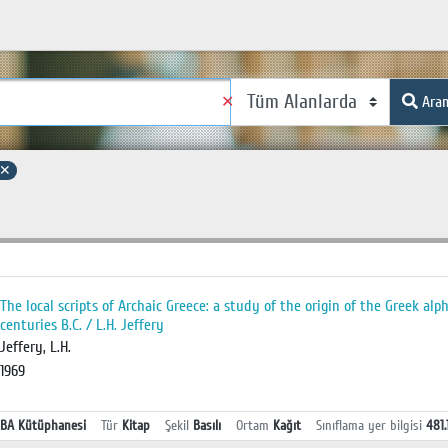
✕
Ara
✕
The local scripts of Archaic Greece: a study of the origin of the Greek al
centuries B.C. / L.H. Jeffery
Jeffery, L.H.
1969
BA Kütüphanesi
Tür
Kitap
Şekil
Basılı
Ortam
Kağıt
Sınıflama yer bilgisi
481.