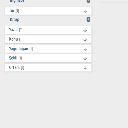
İngilizce
1
Tür
[1]
Kitap
1
Yazar
[1]
Konu
[1]
Yayınlayan
[1]
Şekil
[1]
Ortam
[1]