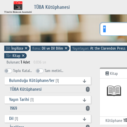
TÜBA Kütüphanesi
Dil:
İngilizce
✕
Konu:
Dil ve Dil Bilim
✕
Yayınlayan:
At the Clarendon Press
Tür:
Kitap
✕
Bulunan
:
1
Adet
0.036 sn
Toplu Katalog
Tam metinlerde ara
Kitap
Bulunduğu Kütüphane/ler
[1]
TÜBA Kütüphanesi
1
Yayın Tarihi
[1]
1969
1
Dil
[1]
Kütüphane
TÜ