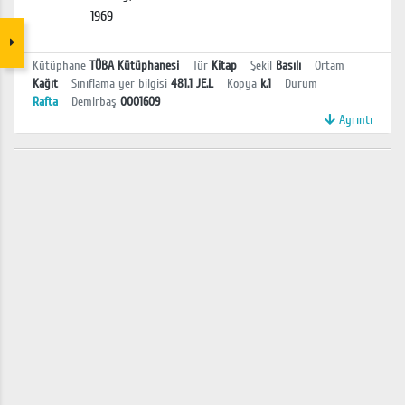
1969
Kütüphane
TÜBA Kütüphanesi
Tür
Kitap
Şekil
Basılı
Ortam
Kağıt
Sınıflama yer bilgisi
481.1 JE.L
Kopya
k.1
Durum
Rafta
Demirbaş
0001609
Ayrıntı