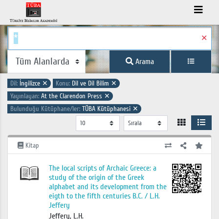
✕
Arama
Dil:
İngilizce
✕
Konu:
Dil ve Dil Bilim
✕
Yayınlayan:
At the Clarendon Press
✕
Bulunduğu Kütüphane/ler:
TÜBA Kütüphanesi
✕
Kitap
The local scripts of Archaic Greece: a
study of the origin of the Greek
alphabet and its development from the
eigth to the fifth centuries B.C. / L.H.
Jeffery
Jeffery, L.H.