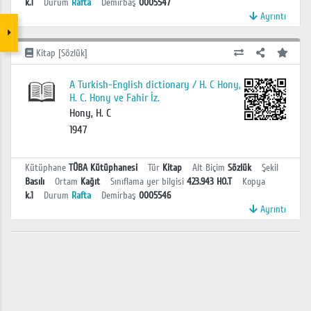
k.1
Durum
Rafta
Demirbaş
0005547
Ayrıntı
Kitap [Sözlük]
A Turkish-English dictionary / H. C Hony,
H. C. Hony ve Fahir İz.
Hony, H. C
1947
Kütüphane
TÜBA Kütüphanesi
Tür
Kitap
Alt Biçim
Sözlük
Şekil
Basılı
Ortam
Kağıt
Sınıflama yer bilgisi
423.943 HO.T
Kopya
k.1
Durum
Rafta
Demirbaş
0005546
Ayrıntı